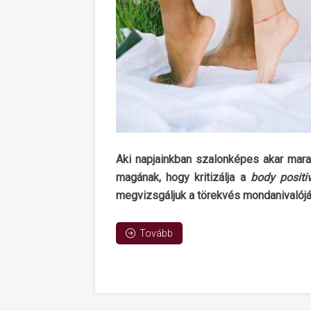
Aki napjainkban szalonképes akar mara
magának, hogy kritizálja a
body positiv
megvizsgáljuk a törekvés mondanivalójá
Tovább