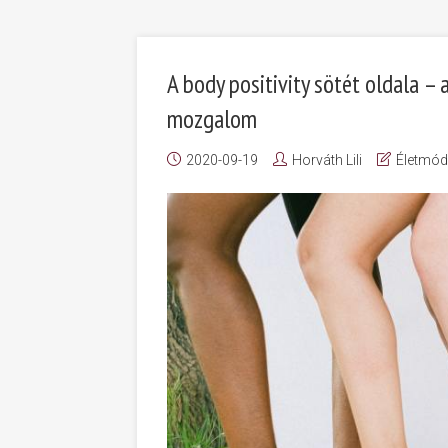
A body positivity sötét oldala – 
mozgalom
2020-09-19
Horváth Lili
Életmód