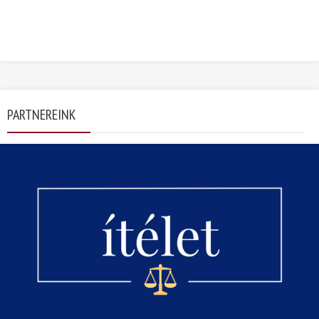
PARTNEREINK