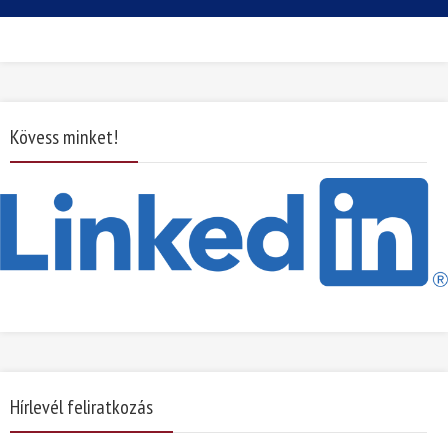
Kövess minket!
Hírlevél feliratkozás