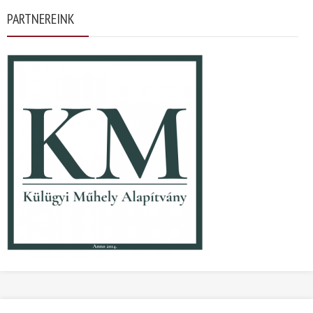
PARTNEREINK