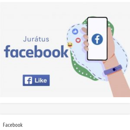
Facebook