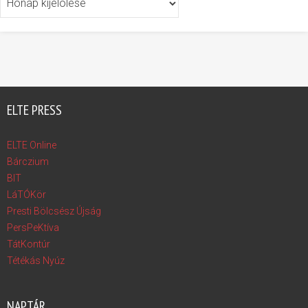
ELTE PRESS
ELTE Online
Bárczium
BIT
LáTÓKör
Presti Bölcsész Újság
PersPeKtíva
TátKontúr
Tétékás Nyúz
NAPTÁR