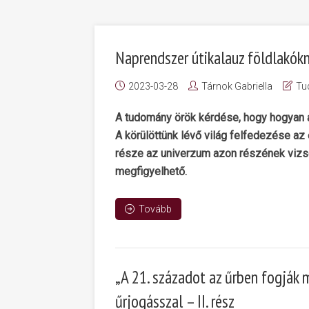
Naprendszer útikalauz földlakók
2023-03-28
Tárnok Gabriella
Tu
A tudomány örök kérdése, hogy hogyan al
A körülöttünk lévő világ felfedezése a
része az univerzum azon részének vizs
megfigyelhető.
Tovább
„A 21. századot az űrben fogják m
űrjogásszal – II. rész