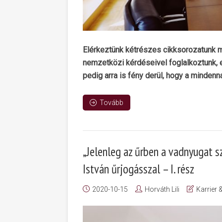
Elérkeztünk kétrészes cikksorozatunk 
nemzetközi kérdéseivel foglalkoztunk, e
pedig arra is fény derül, hogy a minden
Tovább
„Jelenleg az űrben a vadnyugat sz
István űrjogásszal – I. rész
2020-10-15
Horváth Lili
Karrier 