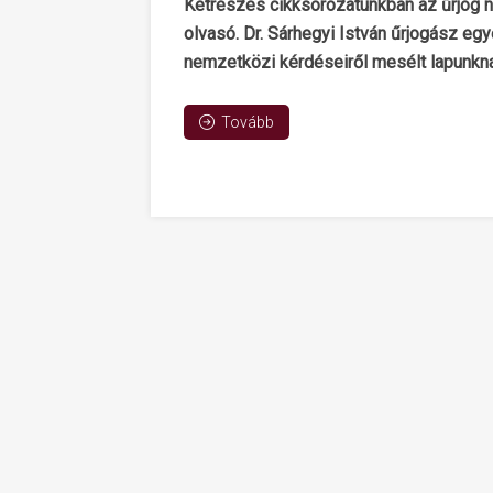
Kétrészes cikksorozatunkban az űrjog n
olvasó. Dr. Sárhegyi István űrjogász egy
nemzetközi kérdéseiről mesélt lapunkn
Tovább