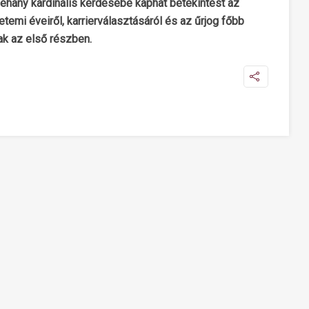
éhány kardinális kérdésébe kaphat betekintést az
etemi éveiről, karrierválasztásáról és az űrjog főbb
ak az első részben.