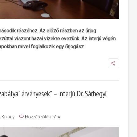
második részéhez. Az előző részben az űrjog
zúttal viszont hazai vizekre evezünk. Az interjú végén
napokban mivel foglalkozik egy űrjogász.
abályai érvényesek” – Interjú Dr. Sárhegyi
& Külügy
Hozzászólás írása