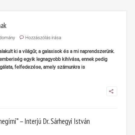
nak
domány
Hozzászólás írása
akult ki a világűr, a galaxisok és a mi naprendszerünk.
z emberiség egyik legnagyobb kihívása, ennek pedig
gálata, felfedezése, amely számunkra is
egírni” – Interjú Dr. Sárhegyi István