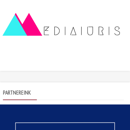
PARTNEREINK