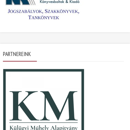
PARTNEREINK