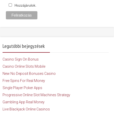
Hozzájárulok.
Legutóbbi bejegyzések
Casino Sign On Bonus
Casino Online Slots Mobile
New No Deposit Bonuses Casino
Free Spins For Real Money
Single Player Poker Apps
Progressive Online Slot Machines Strategy
Gambling App Real Money
Live Blackjack Online Casinos