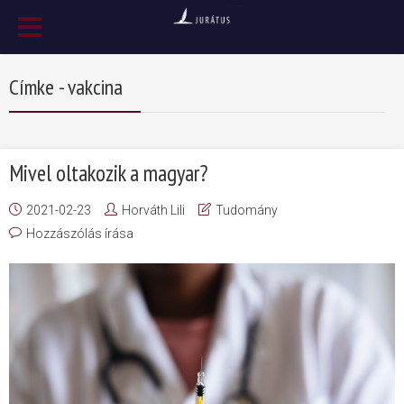
Címke - vakcina
Mivel oltakozik a magyar?
2021-02-23
Horváth Lili
Tudomány
Hozzászólás írása