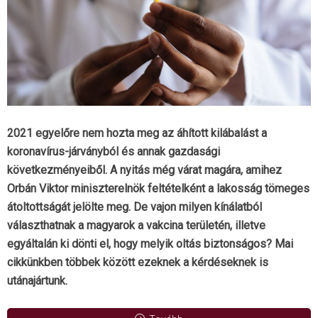
2021 egyelőre nem hozta meg az áhított kilábalást a
koronavírus-járványból és annak gazdasági
következményeiből. A nyitás még várat magára, amihez
Orbán Viktor miniszterelnök feltételként a lakosság tömeges
átoltottságát jelölte meg. De vajon milyen kínálatból
választhatnak a magyarok a vakcina területén, illetve
egyáltalán ki dönti el, hogy melyik oltás biztonságos? Mai
cikkünkben többek között ezeknek a kérdéseknek is
utánajártunk.