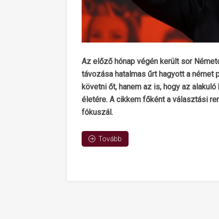
Az előző hónap végén került sor Német
távozása hatalmas űrt hagyott a német po
követni őt, hanem az is, hogy az alakuló
életére. A cikkem főként a választási
fókuszál.
Tovább