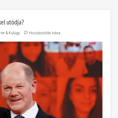
kel utódja?
rier & Külügy
Hozzászólás írása