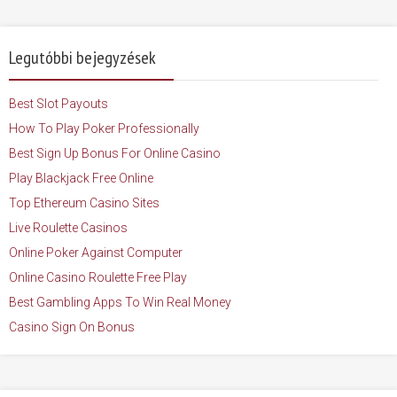
Legutóbbi bejegyzések
Best Slot Payouts
How To Play Poker Professionally
Best Sign Up Bonus For Online Casino
Play Blackjack Free Online
Top Ethereum Casino Sites
Live Roulette Casinos
Online Poker Against Computer
Online Casino Roulette Free Play
Best Gambling Apps To Win Real Money
Casino Sign On Bonus