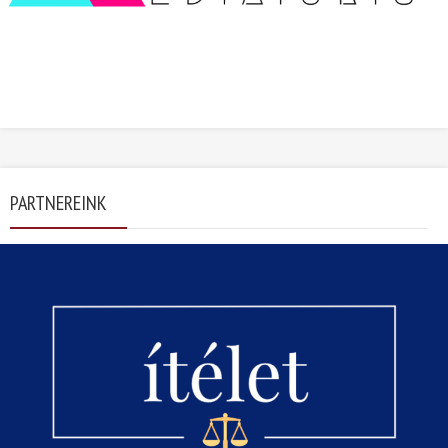
PARTNEREINK