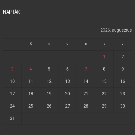
NAPTÁR
2026. augusztus
h
K
s
c
p
s
v
1
2
3
4
5
6
7
8
9
10
11
12
13
14
15
16
17
18
19
20
21
22
23
24
25
26
27
28
29
30
31