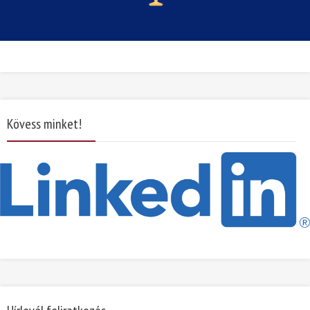
Kövess minket!