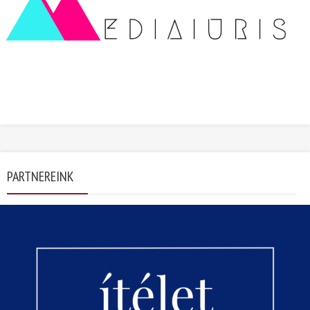
PARTNEREINK