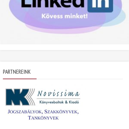
PARTNEREINK