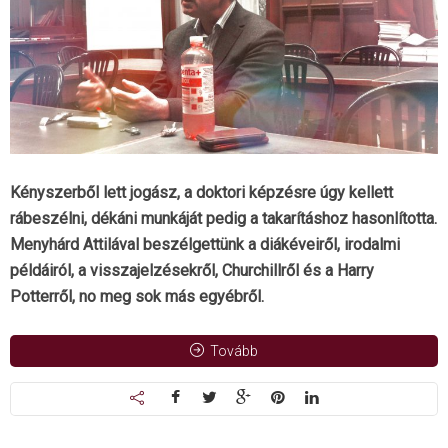
Kényszerből lett jogász, a doktori képzésre úgy kellett
rábeszélni, dékáni munkáját pedig a takarításhoz hasonlította.
Menyhárd Attilával beszélgettünk a diákéveiről, irodalmi
példáiról, a visszajelzésekről, Churchillről és a Harry
Potterről, no meg sok más egyébről.
Tovább