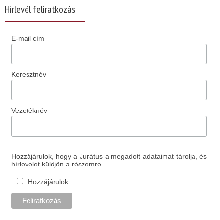
Hírlevél feliratkozás
E-mail cím
Keresztnév
Vezetéknév
Hozzájárulok, hogy a Jurátus a megadott adataimat tárolja, és
hírlevelet küldjön a részemre.
Hozzájárulok.