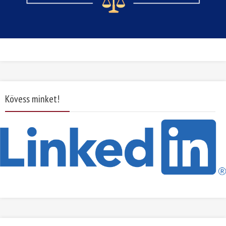
Kövess minket!