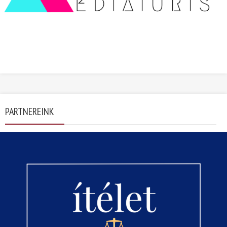
PARTNEREINK