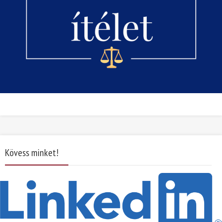
Kövess minket!