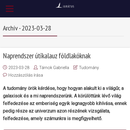
Archív - 2023-03-28
Naprendszer útikalauz földlakóknak
2023-03-28
Tárnok Gabriella
Tudomány
Hozzászólás írása
A tudomány örök kérdése, hogy hogyan alakult ki a világűr, a
galaxisok és a mi naprendszerünk. A körülöttünk lévő világ
felfedezése az emberiség egyik legnagyobb kihívása, ennek
pedig része az univerzum azon részének vizsgálata,
felfedezése, amely számunkra is megfigyelhető.