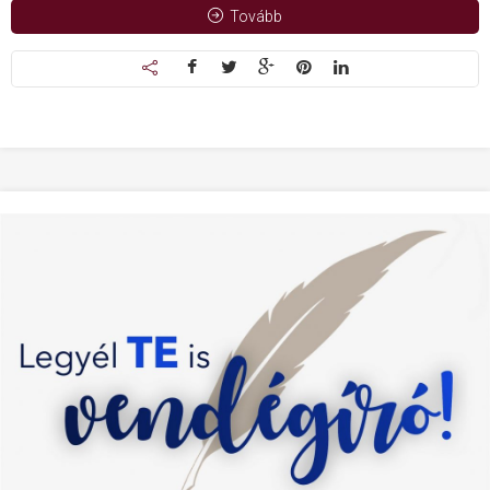
Tovább