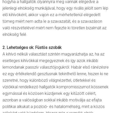
hogyha a hallgatók olyannyira meg vannak elégedve a
jelenlegi elnökség munkájával, hogy egy rivális jelölt sem lép
elő kihívóként, akkor vajon ez a mérhetetlenül elégedett
tömeg miért nem adta le a szavazatát, és a szavazáson
való részvételével miért nem fejezte ki töretlen bizalmát az
elnökség felé.
2. Lehetséges ok: Füstös szobák
A kihívó nélküli választást szintén magyarázhatja az, ha az
esetleges kihívókkal megegyeznek és így azok inkább
lemondanak passzív választójogukról. Habár első ránézésre
ez egy értékelendő gesztusnak tekinthető lenne, hiszen ki ne
szeretné, hogy különböző világnézettel, ötletekkel és
víziókkal rendelkezó hallgatók kompromisszumot kössenek
egymással és közösen küzdjenek egy kitűzött célért,
azonban a valóságban sokkal inkább motiválja az efajta
politikai alkukat a pozíció- és hataloméhség, mint a közös