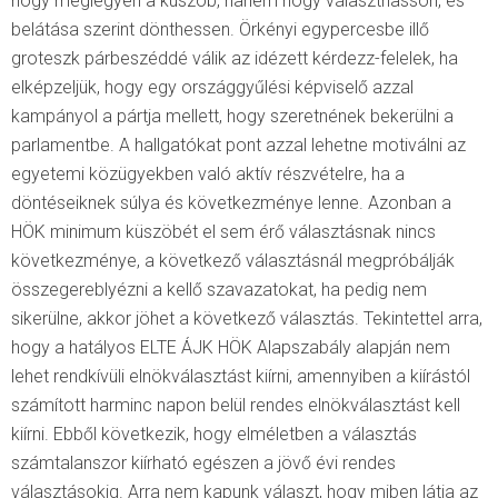
hogy meglegyen a küszöb, hanem hogy választhasson, és
belátása szerint dönthessen. Örkényi egypercesbe illő
groteszk párbeszéddé válik az idézett kérdezz-felelek, ha
elképzeljük, hogy egy országgyűlési képviselő azzal
kampányol a pártja mellett, hogy szeretnének bekerülni a
parlamentbe. A hallgatókat pont azzal lehetne motiválni az
egyetemi közügyekben való aktív részvételre, ha a
döntéseiknek súlya és következménye lenne. Azonban a
HÖK minimum küszöbét el sem érő választásnak nincs
következménye, a következő választásnál megpróbálják
összegereblyézni a kellő szavazatokat, ha pedig nem
sikerülne, akkor jöhet a következő választás. Tekintettel arra,
hogy a hatályos ELTE ÁJK HÖK Alapszabály alapján nem
lehet rendkívüli elnökválasztást kiírni, amennyiben a kiírástól
számított harminc napon belül rendes elnökválasztást kell
kiírni. Ebből következik, hogy elméletben a választás
számtalanszor kiírható egészen a jövő évi rendes
választásokig. Arra nem kapunk választ, hogy miben látja az