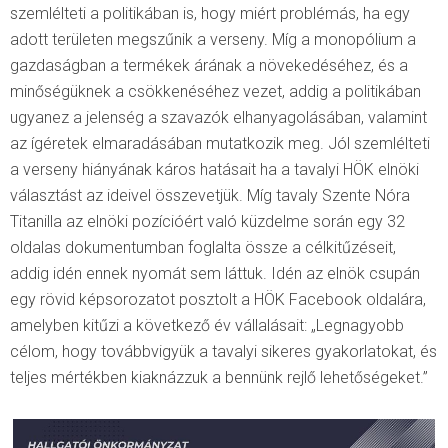
szemlélteti a politikában is, hogy miért problémás, ha egy
adott területen megszűnik a verseny. Míg a monopólium a
gazdaságban a termékek árának a növekedéséhez, és a
minőségüknek a csökkenéséhez vezet, addig a politikában
ugyanez a jelenség a szavazók elhanyagolásában, valamint
az ígéretek elmaradásában mutatkozik meg. Jól szemlélteti
a verseny hiányának káros hatásait ha a tavalyi HÖK elnöki
választást az ideivel összevetjük. Míg tavaly Szente Nóra
Titanilla az elnöki pozícióért való küzdelme során egy 32
oldalas dokumentumban foglalta össze a célkitűzéseit,
addig idén ennek nyomát sem láttuk. Idén az elnök csupán
egy rövid képsorozatot posztolt a HÖK Facebook oldalára,
amelyben kitűzi a következő év vállalásait: „Legnagyobb
célom, hogy továbbvigyük a tavalyi sikeres gyakorlatokat, és
teljes mértékben kiaknázzuk a bennünk rejlő lehetőségeket.”