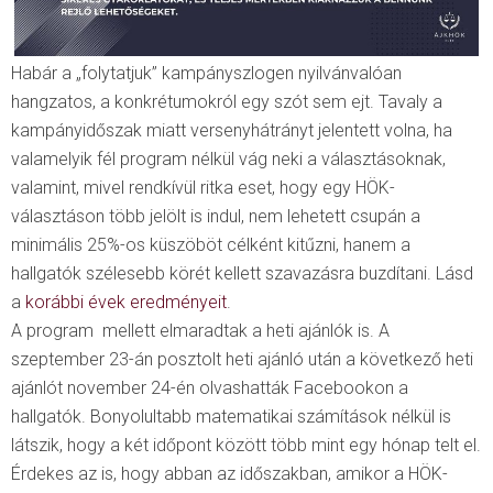
Habár a „folytatjuk” kampányszlogen nyilvánvalóan
hangzatos, a konkrétumokról egy szót sem ejt. Tavaly a
kampányidőszak miatt versenyhátrányt jelentett volna, ha
valamelyik fél program nélkül vág neki a választásoknak,
valamint, mivel rendkívül ritka eset, hogy egy HÖK-
választáson több jelölt is indul, nem lehetett csupán a
minimális 25%-os küszöböt célként kitűzni, hanem a
hallgatók szélesebb körét kellett szavazásra buzdítani. Lásd
a
korábbi évek eredményeit
.
A program mellett elmaradtak a heti ajánlók is. A
szeptember 23-án posztolt heti ajánló után a következő heti
ajánlót november 24-én olvashatták Facebookon a
hallgatók. Bonyolultabb matematikai számítások nélkül is
látszik, hogy a két időpont között több mint egy hónap telt el.
Érdekes az is, hogy abban az időszakban, amikor a HÖK-