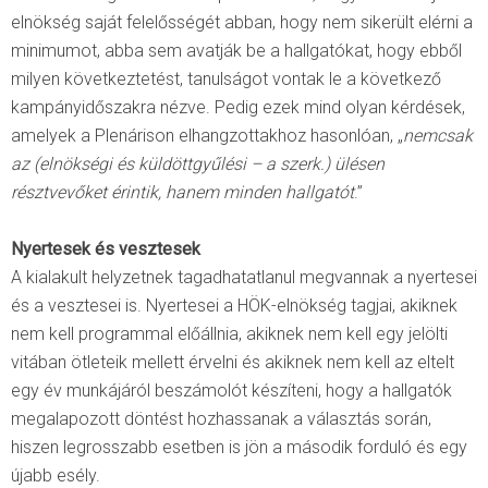
elnökség saját felelősségét abban, hogy nem sikerült elérni a
minimumot, abba sem avatják be a hallgatókat, hogy ebből
milyen következtetést, tanulságot vontak le a következő
kampányidőszakra nézve. Pedig ezek mind olyan kérdések,
amelyek a Plenárison elhangzottakhoz hasonlóan, „
nemcsak
az (elnökségi és küldöttgyűlési – a szerk.) ülésen
résztvevőket érintik, hanem minden hallgatót
.”
Nyertesek és vesztesek
A kialakult helyzetnek tagadhatatlanul megvannak a nyertesei
és a vesztesei is. Nyertesei a HÖK-elnökség tagjai, akiknek
nem kell programmal előállnia, akiknek nem kell egy jelölti
vitában ötleteik mellett érvelni és akiknek nem kell az eltelt
egy év munkájáról beszámolót készíteni, hogy a hallgatók
megalapozott döntést hozhassanak a választás során,
hiszen legrosszabb esetben is jön a második forduló és egy
újabb esély.