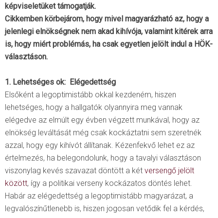
képviseletüket támogatják.
Cikkemben körbejárom, hogy mivel magyarázható az, hogy a
jelenlegi elnökségnek nem akad kihívója, valamint kitérek arra
is, hogy miért problémás, ha csak egyetlen jelölt indul a HÖK-
választáson.
1. Lehetséges ok: Elégedettség
Elsőként a legoptimistább okkal kezdeném, hiszen
lehetséges, hogy a hallgatók olyannyira meg vannak
elégedve az elmúlt egy évben végzett munkával, hogy az
elnökség leváltását még csak kockáztatni sem szeretnék
azzal, hogy egy kihívót állítanak. Kézenfekvő lehet ez az
értelmezés, ha belegondolunk, hogy a tavalyi választáson
viszonylag kevés szavazat döntött a két
versengő jelölt
között
, így a politikai verseny kockázatos döntés lehet.
Habár az elégedettség a legoptimistább magyarázat, a
legvalószínűtlenebb is, hiszen jogosan vetődik fel a kérdés,