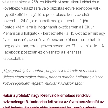
választásokon a 25%-os küszöböt nem sikerül elérni és a
következő választásra való buzdítás egyre égetőbbé válik,
egyből kettő heti ajánló is posztolásra kerül, az első
november 24-én, a második pedig december 1-jén.
Fontos kitérni arra is, hogy habár októberben a HÖK ún.
Plenárison a hallgatók kikérdezhették a HÖK-öt az elmúlt egy
éves munkáról, az erről való beszámolót nem ismerhettük
meg egyhamar, erre egészen november 27-ig várni kellett. A
Facebook-posztban ez olvasható a Plenárissal
kapcsolatban:
„Úgy gondoljuk azonban, hogy ezek a témák nemcsak az
ülésen résztvevőket érintik, hanem minden hallgatót, hiszen
közösségünkért végzett munkánk Rólatok szól.”
Habár a „rólatok” nagy R-rel való kiemelése rendkívül
szívmelengető, fontosabb lett volna az éves beszámolót az