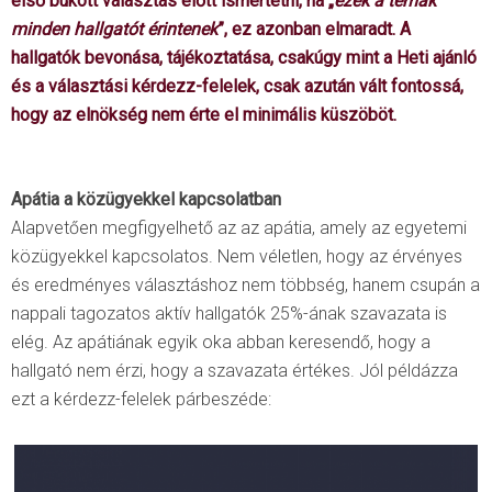
első bukott választás előtt ismertetni, ha „
ezek a témák
minden hallgatót érintenek
”, ez azonban elmaradt. A
hallgatók bevonása, tájékoztatása, csakúgy mint a Heti ajánló
és a választási kérdezz-felelek, csak azután vált fontossá,
hogy az elnökség nem érte el minimális küszöböt.
Apátia a közügyekkel kapcsolatban
Alapvetően megfigyelhető az az apátia, amely az egyetemi
közügyekkel kapcsolatos. Nem véletlen, hogy az érvényes
és eredményes választáshoz nem többség, hanem csupán a
nappali tagozatos aktív hallgatók 25%-ának szavazata is
elég. Az apátiának egyik oka abban keresendő, hogy a
hallgató nem érzi, hogy a szavazata értékes. Jól példázza
ezt a kérdezz-felelek párbeszéde: