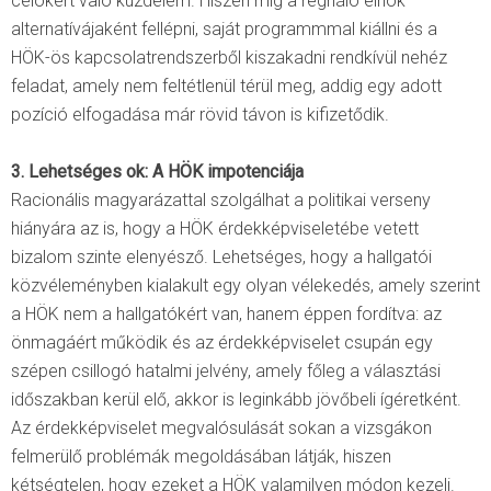
célokért való küzdelem. Hiszen míg a regnáló elnök
alternatívájaként fellépni, saját programmmal kiállni és a
HÖK-ös kapcsolatrendszerből kiszakadni rendkívül nehéz
feladat, amely nem feltétlenül térül meg, addig egy adott
pozíció elfogadása már rövid távon is kifizetődik.
3. Lehetséges ok: A HÖK impotenciája
Racionális magyarázattal szolgálhat a politikai verseny
hiányára az is, hogy a HÖK érdekképviseletébe vetett
bizalom szinte elenyésző. Lehetséges, hogy a hallgatói
közvéleményben kialakult egy olyan vélekedés, amely szerint
a HÖK nem a hallgatókért van, hanem éppen fordítva: az
önmagáért működik és az érdekképviselet csupán egy
szépen csillogó hatalmi jelvény, amely főleg a választási
időszakban kerül elő, akkor is leginkább jövőbeli ígéretként.
Az érdekképviselet megvalósulását sokan a vizsgákon
felmerülő problémák megoldásában látják, hiszen
kétségtelen, hogy ezeket a HÖK valamilyen módon kezeli.