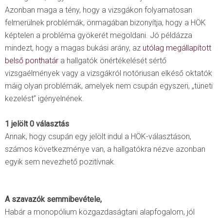
Azonban maga a tény, hogy a vizsgákon folyamatosan
felmerülnek problémák, önmagában bizonyítja, hogy a HÖK
képtelen a probléma gyökerét megoldani. Jó példázza
mindezt, hogy a magas bukási arány, az
utólag megállapított
belső ponthatár
a hallgatók önértékelését sértő
vizsgaélmények vagy a vizsgákról notóriusan elkéső oktatók
máig olyan problémák, amelyek nem csupán egyszeri, „tüneti
kezelést” igényelnének.
1 jelölt 0 választás
Annak, hogy csupán egy jelölt indul a HÖK-választáson,
számos következménye van, a hallgatókra nézve azonban
egyik sem nevezhető pozitívnak.
A szavazók semmibevétele,
Habár a monopólium közgazdaságtani alapfogalom, jól