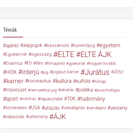
Témák
egyetem
ajánló
alapjogok
beszámoló
büntetőjog
ELTE
ELTE ÁJK
egészség
Egyetem tér
Erasmus
EU
film
filmajánló
gyakorlat
hogyan tovább
Jurátus
interjú
HÖK
jogászi karrier
JÖSz
jog
karrier
kultúra
koronavírus
külföld
külügy
művészet
politika
nemzetközi jog
oktatás
pszichológia
tudomány
sport
TDK
tapasztalat
színház
USA
utazás
verseny
történelem
vendégírás
vendégíró
ÁJK
választás
vélemény