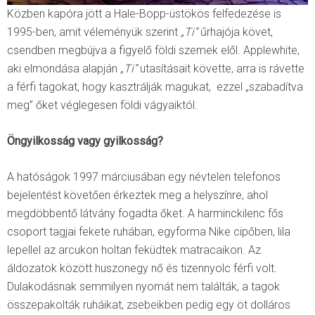
Közben kapóra jött a Hale-Bopp-üstökös felfedezése is
1995-ben, amit véleményük szerint
„Ti”
űrhajója követ,
csendben megbújva a figyelő földi szemek elől. Applewhite,
aki elmondása alapján
„Ti”
utasításait követte, arra is rávette
a férfi tagokat, hogy kasztrálják magukat, ezzel „szabadítva
meg” őket véglegesen földi vágyaiktól.
Öngyilkosság vagy gyilkosság?
A hatóságok 1997 márciusában egy névtelen telefonos
bejelentést követően érkeztek meg a helyszínre, ahol
megdöbbentő látvány fogadta őket. A harminckilenc fős
csoport tagjai fekete ruhában, egyforma Nike cipőben, lila
lepellel az arcukon holtan feküdtek matracaikon. Az
áldozatok között huszonegy nő és tizennyolc férfi volt.
Dulakodásnak semmilyen nyomát nem találták, a tagok
összepakolták ruháikat, zsebeikben pedig egy öt dolláros