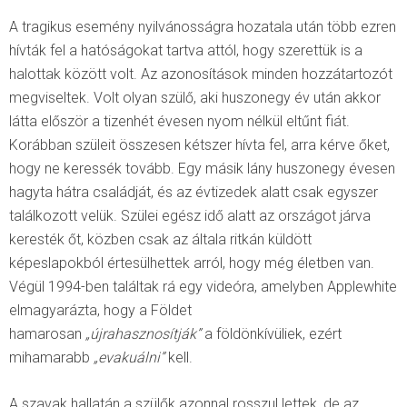
A tragikus esemény nyilvánosságra hozatala után több ezren
hívták fel a hatóságokat tartva attól, hogy szerettük is a
halottak között volt. Az azonosítások minden hozzátartozót
megviseltek. Volt olyan szülő, aki huszonegy év után akkor
látta először a tizenhét évesen nyom nélkül eltűnt fiát.
Korábban szüleit összesen kétszer hívta fel, arra kérve őket,
hogy ne keressék tovább. Egy másik lány huszonegy évesen
hagyta hátra családját, és az évtizedek alatt csak egyszer
találkozott velük. Szülei egész idő alatt az országot járva
keresték őt, közben csak az általa ritkán küldött
képeslapokból értesülhettek arról, hogy még életben van.
Végül 1994-ben találtak rá egy videóra, amelyben Applewhite
elmagyarázta, hogy a Földet
hamarosan
„újrahasznosítják”
a földönkívüliek, ezért
mihamarabb
„evakuálni”
kell.
A szavak hallatán a szülők azonnal rosszul lettek, de az