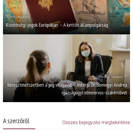
Előző bejegyzés
Kisebbségi jogok Európában – A kettős állampolgárság
Következő bejegyzés
Keresztmetszetben a jog világával – Interjú Dr. Somogyi Andrea
igazságügyi elmeorvos-szakértővel
A szerzőről
Összes bejegyzés megtekintése