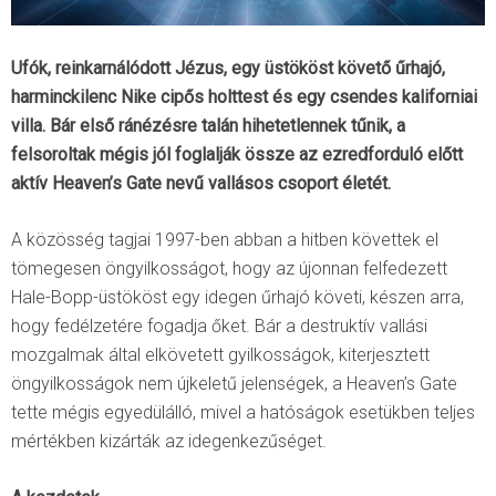
Ufók, reinkarnálódott Jézus, egy üstököst követő űrhajó,
harminckilenc Nike cipős holttest és egy csendes kaliforniai
villa. Bár első ránézésre talán hihetetlennek tűnik, a
felsoroltak mégis jól foglalják össze az ezredforduló előtt
aktív Heaven’s Gate nevű vallásos csoport életét.
A közösség tagjai 1997-ben abban a hitben követtek el
tömegesen öngyilkosságot, hogy az újonnan felfedezett
Hale-Bopp-üstököst egy idegen űrhajó követi, készen arra,
hogy fedélzetére fogadja őket. Bár a destruktív vallási
mozgalmak által elkövetett gyilkosságok, kiterjesztett
öngyilkosságok nem újkeletű jelenségek, a Heaven’s Gate
tette mégis egyedülálló, mivel a hatóságok esetükben teljes
mértékben kizárták az idegenkezűséget.