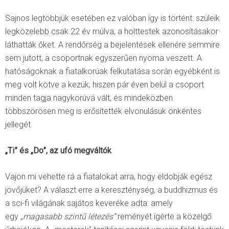
Sajnos legtöbbjük esetében ez valóban így is történt: szüleik
legközelebb csak 22 év múlva, a holttestek azonosításakor
láthatták őket. A rendőrség a bejelentések ellenére semmire
sem jutott, a csoportnak egyszerűen nyoma veszett. A
hatóságoknak a fiatalkorúak felkutatása során egyébként is
meg volt kötve a kezük, hiszen pár éven belül a csoport
minden tagja nagykorúvá vált, és mindeközben
többszörösen meg is erősítették elvonulásuk önkéntes
jellegét.
„Ti” és „Do”, az ufó megváltók
Vajon mi vehette rá a fiatalokat arra, hogy eldobják egész
jövőjüket? A választ erre a kereszténység, a buddhizmus és
a sci-fi világának sajátos keveréke adta: amely
egy
„magasabb szintű létezés”
reményét ígérte a közelgő