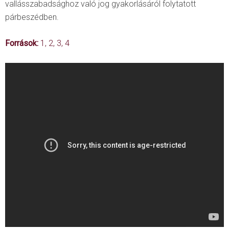
vallásszabadsághoz való jog gyakorlásáról folytatott
párbeszédben.
Források:
1
,
2
,
3
,
4