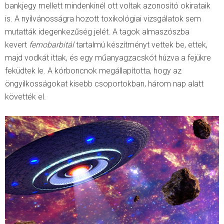
bankjegy mellett mindenkinél ott voltak azonosító okirataik
is. A nyilvánosságra hozott toxikológiai vizsgálatok sem
mutatták idegenkezűség jelét. A tagok almaszószba
kevert
fernobarbitál
tartalmú készítményt vettek be, ettek,
majd vodkát ittak, és egy műanyagzacskót húzva a fejükre
feküdtek le. A kórboncnok megállapította, hogy az
öngyilkosságokat kisebb csoportokban, három nap alatt
követték el.