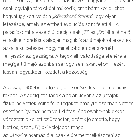
űrhajókon. A „mesterek” tanításai szerint ugyanis földi testünk
csak egyfajta tárolóként működik, amit bármikor el lehet
hagyni, így kerülve át a „
Következő Szintre
”: egy olyan
létezésbe, amely az emberi evolúciós szint felett áll. A
paradicsomba vezető út pedig csak „
Ti
” és
„Do”
által érhető
el, akik elmondásuk alapján maguk is az űrhajókról érkeztek,
azzal a küldetéssel, hogy minél több ember szemét
felnyissák az igazságra. A tagok elhivatottsága ellenére a
megígért űrhajó azonban sehogy sem akart eljönni, ezért
lassan fogyatkozni kezdett a közösség.
A válság 1985-ben tetőzött, amikor Nettles hirtelen elhunyt
rákban. Az addigi tanítások alapján ugyanis az űrhajók
fizikailag vették volna fel a tagokat, amelyre azonban Nettles
esetében így már nem volt kilátás. Applewhite-nak ekkor
változtatnia kellett az üzeneten, ezért kijelentette, hogy
Nettles, azaz
„Ti”
, aki valójában maga
az
„Atya”
reinkarnációja, csak előrement felkészíteni az