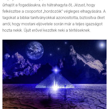
űrhajót a fogadásukra, és hátrahagyta őt, Jézust, hogy
felkészítse a csoportot „hordozóik” végleges elhagyására. A
tagokat a bibliai tanítványokkal azonosította, biztosítva őket
arról, hogy mostani eljövetele során már a teljes igazságot
hozta nekik. Újult erővel kezdtek neki a térítéseknek.