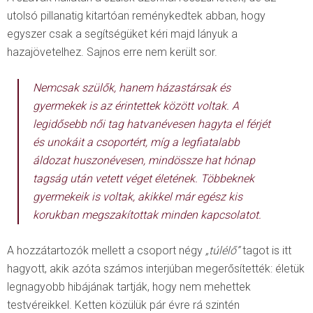
utolsó pillanatig kitartóan reménykedtek abban, hogy
egyszer csak a segítségüket kéri majd lányuk a
hazajövetelhez. Sajnos erre nem került sor.
Nemcsak szülők, hanem házastársak és
gyermekek is az érintettek között voltak. A
legidősebb női tag hatvanévesen hagyta el férjét
és unokáit a csoportért, míg a legfiatalabb
áldozat huszonévesen, mindössze hat hónap
tagság után vetett véget életének. Többeknek
gyermekeik is voltak, akikkel már egész kis
korukban megszakítottak minden kapcsolatot.
A hozzátartozók mellett a csoport négy
„túlélő”
tagot is itt
hagyott, akik azóta számos interjúban megerősítették: életük
legnagyobb hibájának tartják, hogy nem mehettek
testvéreikkel. Ketten közülük pár évre rá szintén