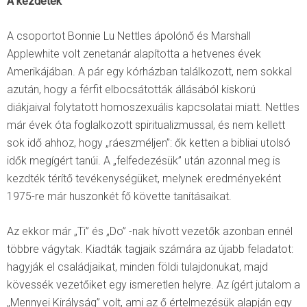
A kezdetek
A csoportot Bonnie Lu Nettles ápolónő és Marshall
Applewhite volt zenetanár alapította a hetvenes évek
Amerikájában. A pár egy kórházban találkozott, nem sokkal
azután, hogy a férfit elbocsátották állásából kiskorú
diákjaival folytatott homoszexuális kapcsolatai miatt. Nettles
már évek óta foglalkozott spiritualizmussal, és nem kellett
sok idő ahhoz, hogy „ráeszméljen”: ők ketten a bibliai utolsó
idők megígért tanúi. A „felfedezésük” után azonnal meg is
kezdték térítő tevékenységüket, melynek eredményeként
1975-re már huszonkét fő követte tanításaikat.
Az ekkor már „Ti” és „Do” -nak hívott vezetők azonban ennél
többre vágytak. Kiadták tagjaik számára az újabb feladatot:
hagyják el családjaikat, minden földi tulajdonukat, majd
kövessék vezetőiket egy ismeretlen helyre. Az ígért jutalom a
„Mennyei Királyság” volt, ami az ő értelmezésük alapján egy