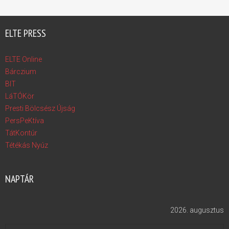
ELTE PRESS
ELTE Online
Bárczium
BIT
LáTÓKör
Presti Bölcsész Újság
PersPeKtíva
TátKontúr
Tétékás Nyúz
NAPTÁR
2026. augusztus