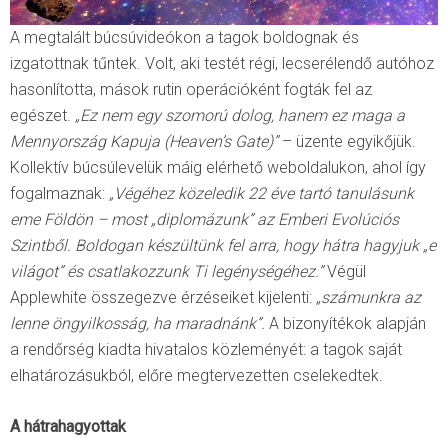
A megtalált búcsúvideókon a tagok boldognak és
izgatottnak tűntek. Volt, aki testét régi, lecserélendő autóhoz
hasonlította, mások rutin operációként fogták fel az
egészet.
„Ez nem egy szomorú dolog, hanem ez maga a
Mennyország Kapuja (Heaven’s Gate)”
– üzente egyikőjük.
Kollektív búcsúlevelük máig elérhető weboldalukon, ahol így
fogalmaznak:
„Végéhez közeledik 22 éve tartó tanulásunk
eme Földön – most „diplomázunk” az Emberi Evolúciós
Szintből. Boldogan készültünk fel arra, hogy hátra hagyjuk „e
világot” és csatlakozzunk Ti legénységéhez.”
Végül
Applewhite összegezve érzéseiket kijelenti:
„számunkra az
lenne öngyilkosság, ha maradnánk”.
A bizonyítékok alapján
a rendőrség kiadta hivatalos közleményét: a tagok saját
elhatározásukból, előre megtervezetten cselekedtek.
A hátrahagyottak