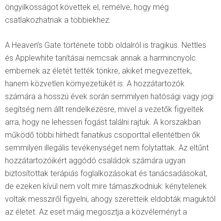
öngyilkosságot követtek el, remélve, hogy még
csatlakozhatnak a többiekhez.
A Heaven’s Gate története több oldalról is tragikus. Nettles
és Applewhite tanításai nemcsak annak a harmincnyolc
embernek az életét tették tönkre, akiket megvezettek,
hanem közvetlen környezetükét is. A hozzátartozók
számára a hosszú évek során semmilyen hatósági vagy jogi
segítség nem állt rendelkezésre, mivel a vezetők figyeltek
arra, hogy ne lehessen fogást találni rajtuk. A korszakban
működő többi hírhedt fanatikus csoporttal ellentétben ők
semmilyen illegális tevékenységet nem folytattak. Az eltűnt
hozzátartozóikért aggódó családok számára ugyan
biztosítottak terápiás foglalkozásokat és tanácsadásokat,
de ezeken kívül nem volt mire támaszkodniuk: kénytelenek
voltak messziről figyelni, ahogy szeretteik eldobták maguktól
az életet. Az eset máig megosztja a közvéleményt a