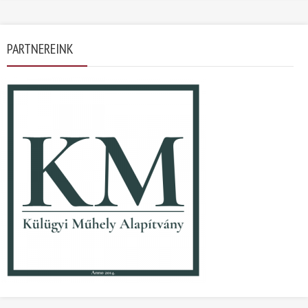
PARTNEREINK