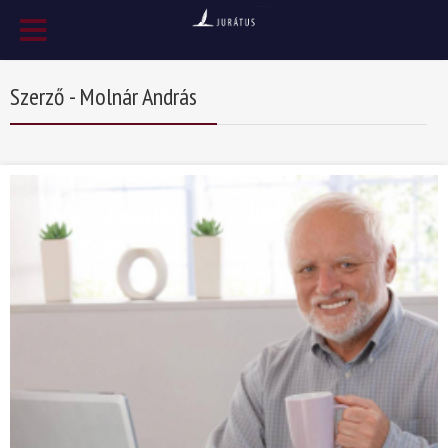
Szerző - Molnár András