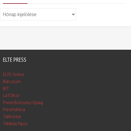
Archívum
ELTE PRESS
ELTE Online
Bárczium
BIT
LáTÓKör
Presti Bölcsész Újság
PersPeKtíva
TátKontúr
Tétékás Nyúz