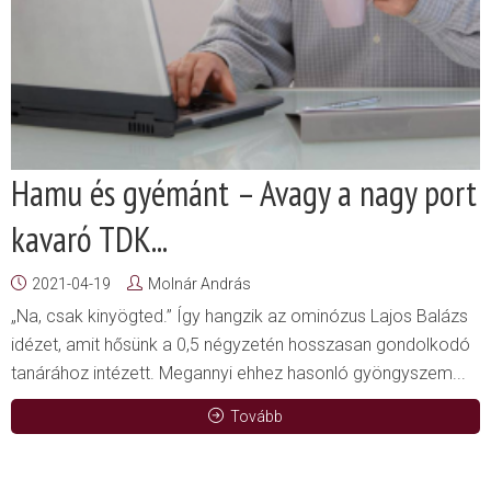
Hamu és gyémánt – Avagy a nagy port
kavaró TDK...
2021-04-19
Molnár András
„Na, csak kinyögted.” Így hangzik az ominózus Lajos Balázs
idézet, amit hősünk a 0,5 négyzetén hosszasan gondolkodó
tanárához intézett. Megannyi ehhez hasonló gyöngyszem...
Tovább