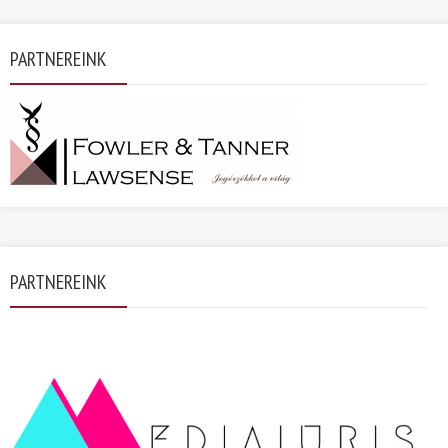
PARTNEREINK
PARTNEREINK