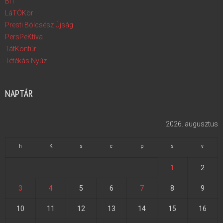
BIT
LáTÓKör
Presti Bölcsész Újság
PersPeKtíva
TátKontúr
Tétékás Nyúz
NAPTÁR
2026. augusztus
h
K
s
c
p
s
v
1
2
3
4
5
6
7
8
9
10
11
12
13
14
15
16