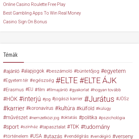
Online Casino Roulette Free Play
Best Gambling Apps To Win Real Money
Casino Sign On Bonus
Témák
egyetem
ajánló
alapjogok
beszámoló
büntetőjog
ELTE
ELTE ÁJK
egészség
Egyetem tér
Erasmus
EU
film
filmajánló
gyakorlat
hogyan tovább
Jurátus
interjú
HÖK
jogászi karrier
JÖSz
jog
karrier
kultúra
koronavírus
külföld
külügy
művészet
politika
nemzetközi jog
oktatás
pszichológia
tudomány
sport
TDK
tapasztalat
színház
USA
utazás
verseny
történelem
vendégírás
vendégíró