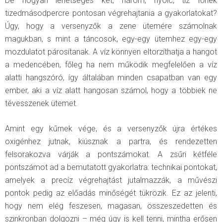
De hogyan lehetséges két, három, nyolc, tíz főnek
tizedmásodpercre pontosan végrehajtania a gyakorlatokat?
Úgy, hogy a versenyzők a zene ütemére számolnak
magukban, s mint a táncosok, egy-egy ütemhez egy-egy
mozdulatot párosítanak. A víz könnyen eltorzíthatja a hangot
a medencében, főleg ha nem működik megfelelően a víz
alatti hangszóró, így általában minden csapatban van egy
ember, aki a víz alatt hangosan számol, hogy a többiek ne
tévesszenek ütemet.
Amint egy kűrnek vége, és a versenyzők újra értékes
oxigénhez jutnak, kiúsznak a partra, és rendezetten
felsorakozva várják a pontszámokat. A zsűri kétféle
pontszámot ad a bemutatott gyakorlatra: technikai pontokat,
amelyek a precíz végrehajtást jutalmazzák, a művészi
pontok pedig az előadás minőségét tükrözik. Ez az jelenti,
hogy nem elég feszesen, magasan, összeszedetten és
szinkronban dolgozni – még úgy is kell tenni, mintha erősen