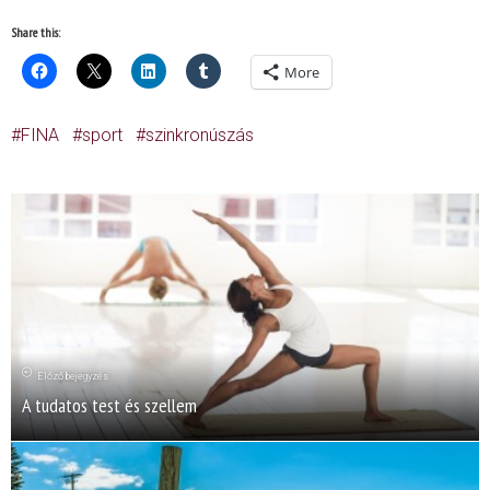
Share this:
More
FINA
sport
szinkronúszás
Előző bejegyzés
A tudatos test és szellem