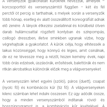
A versenyzők gyakorlatait kűröknek nevezzük, amelyek –
korcsoporttól és versenyszámtól függően – két és fél
perctől öt percig is tarthatnak, s melyek során a versenyzők
több hónap, esetleg év alatt összeállított koreográfiát adnak
elő zenére. A lányok étkezési zselatinnal és körülbelül ötven
darab hullámcsattal rögzített kontyban és színpompás,
csillogó dresszben, illetve sminkben ugranak vízbe, hogy
végrehajtsák a gyakorlatot. A kűrök célja, hogy elhitessék a
laikus közönséggel, hogy könnyű és légies, amit csinálnak,
de ez ne tévessze meg a nézőt, hiszen kemény évek, napi
több órás edzések, úszásórák, erősítések, balettórák és nem
ritkán akrobatikus különórák előzik meg a világversenyeket.
A versenyszám lehet egyéni (szóló), páros (duett), csapat
(nyolc fő) és kombinácós kűr (tíz fő). A világversenyeken
kilenc számban lehet indulni összesen. Ez úgy adódik össze,
hogy a minden versenyszámból indítanak rövid- és
hosszúprogramot is, a kombinációs kűr kivételével. A