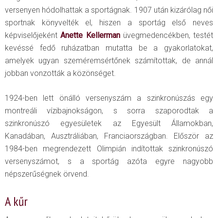
versenyen hódolhattak a sportágnak. 1907 után kizárólag női
sportnak könyvelték el, hiszen a sportág első neves
képviselőjeként
Anette Kellerman
üvegmedencékben, testét
kevéssé fedő ruházatban mutatta be a gyakorlatokat,
amelyek ugyan szeméremsértőnek számítottak, de annál
jobban vonzották a közönséget.
1924-ben lett önálló versenyszám a szinkronúszás egy
montreáli vízibajnokságon, s sorra szaporodtak a
szinkronúszó egyesületek az Egyesült Államokban,
Kanadában, Ausztráliában, Franciaországban. Először az
1984-ben megrendezett Olimpián indítottak szinkronúszó
versenyszámot, s a sportág azóta egyre nagyobb
népszerűségnek örvend.
A kűr