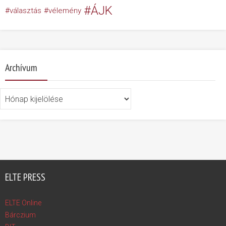
ÁJK
választás
vélemény
Archívum
Archívum
ELTE PRESS
ELTE Online
Bárczium