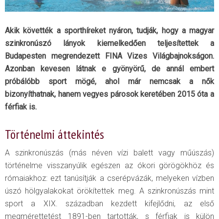
Akik követték a sporthíreket nyáron, tudják, hogy a magyar
szinkronúszó lányok kiemelkedően teljesítettek a
Budapesten megrendezett FINA Vizes Világbajnokságon.
Azonban kevesen látnak e gyönyörű, de annál embert
próbálóbb sport mögé, ahol már nemcsak a nők
bizonyíthatnak, hanem vegyes párosok keretében 2015 óta a
férfiak is.
Történelmi áttekintés
A szinkronúszás (más néven vízi balett vagy műúszás)
történelme visszanyúlik egészen az ókori görögökhöz és
rómaiakhoz: ezt tanúsítják a cserépvázák, melyeken vízben
úszó hölgyalakokat örökítettek meg. A szinkronúszás mint
sport a XIX. században kezdett kifejlődni, az első
megmérettetést 1891-ben tartották, s férfiak is külön