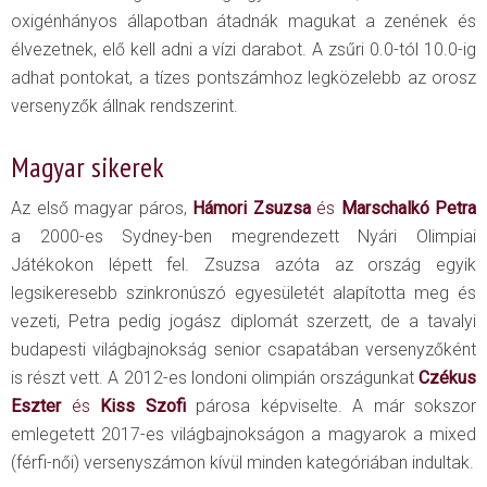
oxigénhányos állapotban átadnák magukat a zenének és
élvezetnek, elő kell adni a vízi darabot. A zsűri 0.0-tól 10.0-ig
adhat pontokat, a tízes pontszámhoz legközelebb az orosz
versenyzők állnak rendszerint.
Magyar sikerek
Az első magyar páros,
Hámori Zsuzsa
és
Marschalkó Petra
a 2000-es Sydney-ben megrendezett Nyári Olimpiai
Játékokon lépett fel. Zsuzsa azóta az ország egyik
legsikeresebb szinkronúszó egyesületét alapította meg és
vezeti, Petra pedig jogász diplomát szerzett, de a tavalyi
budapesti világbajnokság senior csapatában versenyzőként
is részt vett. A 2012-es londoni olimpián országunkat
Czékus
Eszter
és
Kiss Szofi
párosa képviselte. A már sokszor
emlegetett 2017-es világbajnokságon a magyarok a mixed
(férfi-női) versenyszámon kívül minden kategóriában indultak.