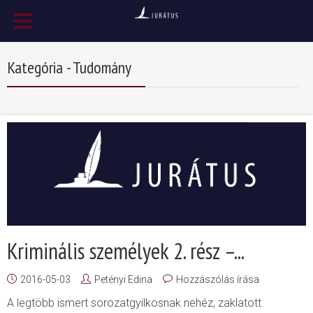
Kategória - Tudomány
Kriminális személyek 2. rész –...
2016-05-03
Petényi Edina
Hozzászólás írása
A legtöbb ismert sorozatgyilkosnak nehéz, zaklatott