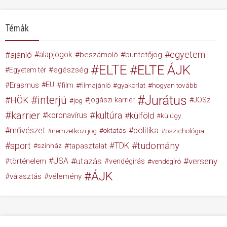
Témák
egyetem
ajánló
alapjogok
beszámoló
büntetőjog
ELTE
ELTE ÁJK
egészség
Egyetem tér
Erasmus
EU
film
filmajánló
gyakorlat
hogyan tovább
Jurátus
interjú
HÖK
jogászi karrier
JÖSz
jog
karrier
kultúra
koronavírus
külföld
külügy
művészet
politika
nemzetközi jog
oktatás
pszichológia
tudomány
sport
TDK
tapasztalat
színház
USA
utazás
verseny
történelem
vendégírás
vendégíró
ÁJK
választás
vélemény