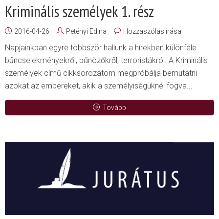
Kriminális személyek 1. rész
2016-04-26
Petényi Edina
Hozzászólás írása
Napjainkban egyre többször hallunk a hírekben különféle
bűncselekményekről, bűnözőkről, terroristákról. A Kriminális
személyek című cikksorozatom megpróbálja bemutatni
azokat az embereket, akik a személyiségüknél fogva...
Tovább