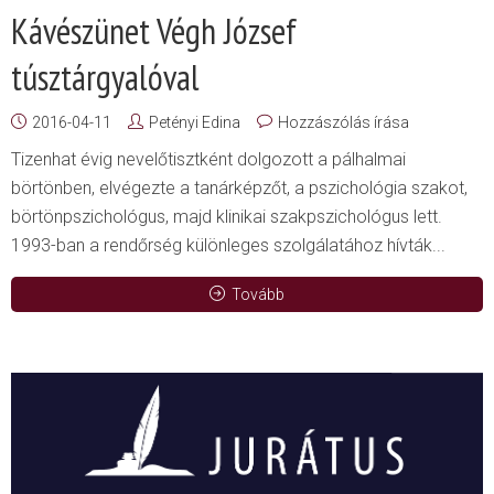
Kávészünet Végh József
túsztárgyalóval
2016-04-11
Petényi Edina
Hozzászólás írása
Tizenhat évig nevelőtisztként dolgozott a pálhalmai
börtönben, elvégezte a tanárképzőt, a pszichológia szakot,
börtönpszichológus, majd klinikai szakpszichológus lett.
1993-ban a rendőrség különleges szolgálatához hívták...
Tovább