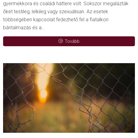
gyermekkora és családi háttere volt. Sokszor megalázták
őket testileg, lelkileg vagy szexuálisan. Az esetek
többségében kapcsolat fedezhető fel a fiatalkori
bántalmazás és a...
Tovább