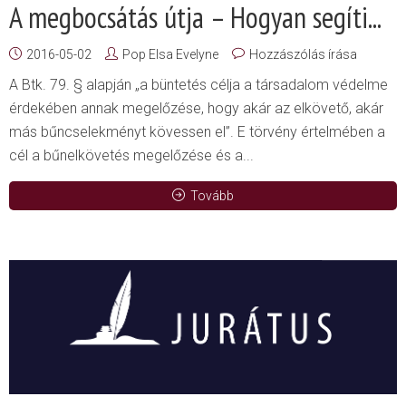
A megbocsátás útja – Hogyan segíti...
2016-05-02
Pop Elsa Evelyne
Hozzászólás írása
A Btk. 79. § alapján „a büntetés célja a társadalom védelme
érdekében annak megelőzése, hogy akár az elkövető, akár
más bűncselekményt kövessen el”. E törvény értelmében a
cél a bűnelkövetés megelőzése és a...
Tovább