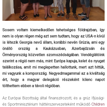
Sosem voltam kiemelkedően tehetséges földrajzban, így
nem is olyan régen még azt sem tudtam, hogy az USA-n kívül
is létezik Georgia nevű állam, korábbi nevén Grúzia, ami egy
önálló ország a Kaukázusban, Azerbajdzsán és
Örményország közvetlen szomszédságában. Vendéglátóink
szerint a régió nem más, mint Európa kapuja, kelet és nyugat
találkozása, amit mi meglepetten hallottunk, mert azt hittük,
mi vagyunk a kompország. Negyedmagammal az a kiváltság
ért, hogy a magyar delegáció részeként kilenc napot
tölthettem ebben a távoli régióban.
Az Európai Bizottság által finanszírozott, és a grúz Ifjúsági-
és Sportminisztérium háttérszervezeteként működő
Children