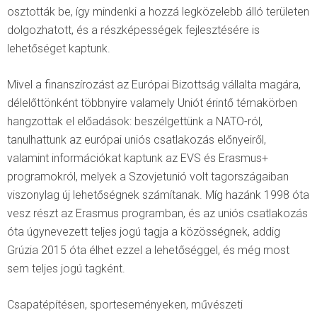
osztották be, így mindenki a hozzá legközelebb álló területen
dolgozhatott, és a részképességek fejlesztésére is
lehetőséget kaptunk.
Mivel a finanszírozást az Európai Bizottság vállalta magára,
délelőttönként többnyire valamely Uniót érintő témakörben
hangzottak el előadások: beszélgettünk a NATO-ról,
tanulhattunk az európai uniós csatlakozás előnyeiről,
valamint információkat kaptunk az EVS és Erasmus+
programokról, melyek a Szovjetunió volt tagországaiban
viszonylag új lehetőségnek számítanak. Míg hazánk 1998 óta
vesz részt az Erasmus programban, és az uniós csatlakozás
óta úgynevezett teljes jogú tagja a közösségnek, addig
Grúzia 2015 óta élhet ezzel a lehetőséggel, és még most
sem teljes jogú tagként.
Csapatépítésen, sporteseményeken, művészeti