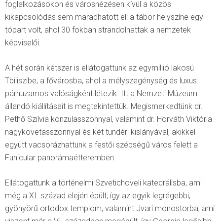
foglalkozásokon és városnézésen kívül a közös
kikapcsolódás sem maradhatott el: a tábor helyszíne egy
tópart volt, ahol 30 fokban strandolhattak a nemzetek
képviselői.
A hét során kétszer is ellátogattunk az egymillió lakosú
Tbiliszibe, a fővárosba, ahol a mélyszegénység és luxus
párhuzamos valóságként létezik. Itt a Nemzeti Múzeum
állandó kiállításait is megtekintettük. Megismerkedtünk dr.
Pethő Szilvia konzulasszonnyal, valamint dr. Horváth Viktória
nagykövetasszonnyal és két tündéri kislányával, akikkel
együtt vacsorázhattunk a festői szépségű város felett a
Funicular panorámaétteremben.
Ellátogattunk a történelmi Szvetichoveli katedrálisba, ami
még a XI. század elején épült, így az egyik legrégebbi,
gyönyörű ortodox templom, valamint Jvari monostorba, ami