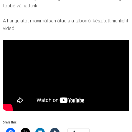
többé válhattunk.
A hangulatot maximálisan átadja a táborról készített highlight
videó.
Share this: