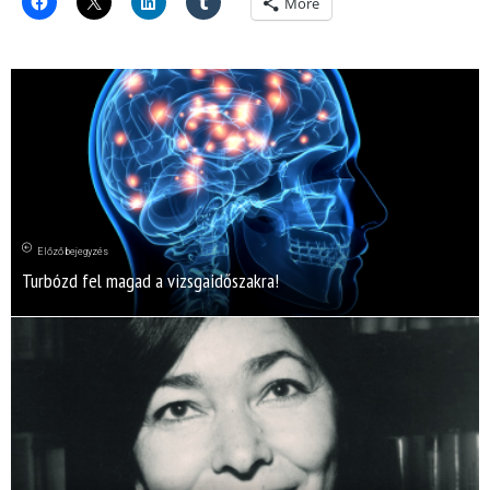
More
Előző bejegyzés
Turbózd fel magad a vizsgaidőszakra!