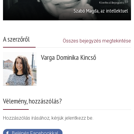
Következő bejegyzés
Szabó Magda, az intellektuel
A szerzőről
Összes bejegyzés megtekintése
Varga Dominika Kincső
Vélemény, hozzászólás?
Hozzászólás írásához, kérjük jelentkezz be.
Belépés Facebookkal