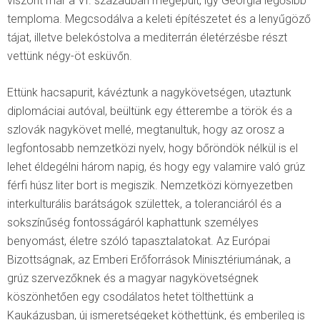
viszont már a VI. században megépült, így Georgia legősibb
temploma. Megcsodálva a keleti építészetet és a lenyűgöző
tájat, illetve belekóstolva a mediterrán életérzésbe részt
vettünk négy-öt esküvőn.
Ettünk hacsapurit, kávéztunk a nagykövetségen, utaztunk
diplomáciai autóval, beültünk egy étterembe a török és a
szlovák nagykövet mellé, megtanultuk, hogy az orosz a
legfontosabb nemzetközi nyelv, hogy bőröndök nélkül is el
lehet éldegélni három napig, és hogy egy valamire való grúz
férfi húsz liter bort is megiszik. Nemzetközi környezetben
interkulturális barátságok születtek, a toleranciáról és a
sokszínűség fontosságáról kaphattunk személyes
benyomást, életre szóló tapasztalatokat. Az Európai
Bizottságnak, az Emberi Erőforrások Minisztériumának, a
grúz szervezőknek és a magyar nagykövetségnek
köszönhetően egy csodálatos hetet tölthettünk a
Kaukázusban, új ismeretségeket köthettünk, és emberileg is