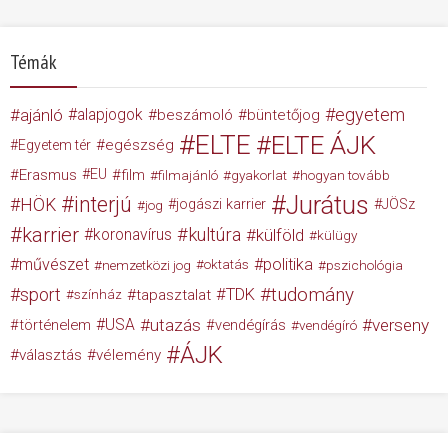
Témák
egyetem
ajánló
alapjogok
beszámoló
büntetőjog
ELTE
ELTE ÁJK
egészség
Egyetem tér
Erasmus
EU
film
filmajánló
gyakorlat
hogyan tovább
Jurátus
interjú
HÖK
jogászi karrier
JÖSz
jog
karrier
kultúra
koronavírus
külföld
külügy
művészet
politika
nemzetközi jog
oktatás
pszichológia
tudomány
sport
TDK
tapasztalat
színház
USA
utazás
verseny
történelem
vendégírás
vendégíró
ÁJK
választás
vélemény