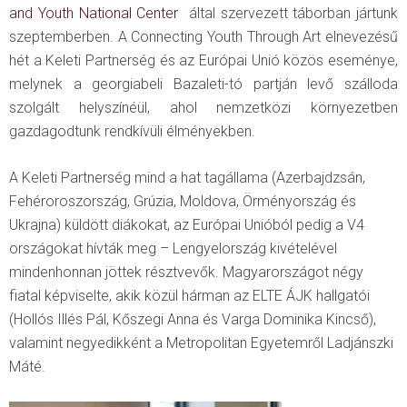
and Youth National Center
által szervezett táborban jártunk
szeptemberben. A Connecting Youth Through Art elnevezésű
hét a Keleti Partnerség és az Európai Unió közös eseménye,
melynek a georgiabeli Bazaleti-tó partján levő szálloda
szolgált helyszínéül, ahol nemzetközi környezetben
gazdagodtunk rendkívüli élményekben.
A Keleti Partnerség mind a hat tagállama (Azerbajdzsán,
Fehéroroszország, Grúzia, Moldova, Örményország és
Ukrajna) küldött diákokat, az Európai Unióból pedig a V4
országokat hívták meg – Lengyelország kivételével
mindenhonnan jöttek résztvevők. Magyarországot négy
fiatal képviselte, akik közül hárman az ELTE ÁJK hallgatói
(Hollós Illés Pál, Kőszegi Anna és Varga Dominika Kincső),
valamint negyedikként a Metropolitan Egyetemről Ladjánszki
Máté.