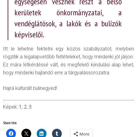
egységesen vesznek részt a belső
kerületek önkormányzatai, a
vendéglátósok, a lakók és a bulizók
képviselői.
Itt le lehetne fektetni egy közös szabályzatot, melyben
rögzítik a legalapvetőbb feltételeket, hogy mindenki jól járjon.
Ez mára létkérdéssé vált, és megfelelő kiindulási alap lehet,
hogy mindenki hajlandó erre a tárgyalássorozatra.
Hajrá kulturált bulinegyed!
Képek:
1
,
2
,
3
Share this:
More