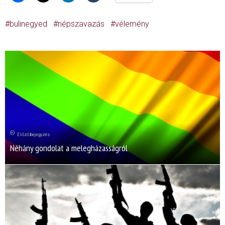
bulinegyed
népszavazás
vélemény
Előző bejegyzés
Néhány gondolat a melegházasságról