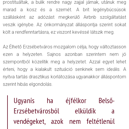
prostituáltak, a bulik rendre nagy zajjal járnak, utánuk meg
marad a kosz és a szemét. A brit legénybúcsúsok
szállásként az adózást megkerülő Airbnb szolgáltatást
veszik igénybe. Az önkormányzat álláspontja szerint sokat
költ a rendfenntartásra, ez viszont kevéssé látszik meg.
Az Élhető Erzsébetváros mozgalom célja, hogy változtasson
ezen a helyzeten. Sajnos azonban szerintem nem jó
szempontból közelítik meg a helyzetet. Azzal egyet lehet
érteni, hogy a kialakult szituáció senkinek sem ideális. A
nyitva tartás drasztikus korlátozása ugyanakkor álláspontom
szerint hibás elgondolás.
Ugyanis ha éjfélkor Belső-
Erzsébetvárosból elküldik a
vendégeket, azok nem feltétlenül