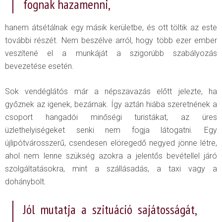
fognak hazamenni,
hanem átsétálnak egy másik kerületbe, és ott töltik az este
további részét. Nem beszélve arról, hogy több ezer ember
veszítené el a munkáját a szigorúbb szabályozás
bevezetése esetén.
Sok vendéglátós már a népszavazás előtt jelezte, ha
győznek az igenek, bezárnak. Így aztán hiába szeretnének a
csoport hangadói minőségi turistákat, az üres
üzlethelyiségeket senki nem fogja látogatni. Egy
újlipótvárosszerű, csendesen elöregedő negyed jönne létre,
ahol nem lenne szükség azokra a jelentős bevétellel járó
szolgáltatásokra, mint a szállásadás, a taxi vagy a
dohánybolt.
Jól mutatja a szituáció sajátosságát,