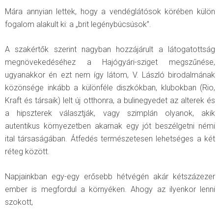
Mára annyian lettek, hogy a vendéglátósok körében külön
fogalom alakult ki: a „brit legénybúcsúsok”.
A szakértők szerint nagyban hozzájárult a látogatottság
megnövekedéséhez a Hajógyári-sziget megszűnése,
ugyanakkor én ezt nem így látom, V. László birodalmának
közönsége inkább a különféle diszkókban, klubokban (Rio,
Kraft és társaik) lelt új otthonra, a bulinegyedet az alterek és
a hipszterek választják, vagy szimplán olyanok, akik
autentikus környezetben akarnak egy jót beszélgetni némi
ital társaságában. Átfedés természetesen lehetséges a két
réteg között.
Napjainkban egy-egy erősebb hétvégén akár kétszázezer
ember is megfordul a környéken. Ahogy az ilyenkor lenni
szokott,