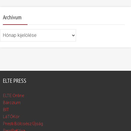
Archívum
Archívum
ELTE PRESS
ELTE Online
Bárczium
BIT
LáTÓKör
Presti Bölcsész Újság
PersPeKtíva