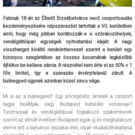
Február 18-án az Élhető Erzsébetváros nevű csoportosulás
kezdeményezésére népszavazást tartottak a VII. kerületben
arról, hogy még jobban korlátozzák-e a szórakozóhelyek,
vendéglátóipari egységek nyitvatartási idejét. A nagy
visszhangot kiváltó rendelettervezet szerint a kerület egy
bizonyos szegletében az összes kocsmának legkésőbb
éjfélkor be kellene zárnia. A részvétel nem érte el az 50% + 1
fős limitet, így a szavazás érvénytelenül zárult. A
bulinegyed-ügynek azonban közel sincs vége.
Mi is az a bulinegyed? Egy pöcegödör, aminek a csoport
tagjai beállítják, vagy Budapest kulturális vonzereje?
Turizmussal és vendéglátással foglalkozó szakemberek
szerint az elmúlt években Budapest egyik új és meghatározó
eleme lett a belvárosi éjszakai élet, olyan elválaszthatatlanul