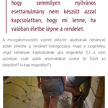
hogy semmilyen nyilvános
esettanulmány nem készült azzal
kapcsolatban, hogy mi lenne, ha
valóban életbe lépne a rendelet.
A mozgalomvezető szerint először aludnának néhányat,
aztán jöhetne a rendelet kidolgozása, majd a szigetelés,
végül néhányan kaphatnának újra engedélyt. Ez a vízió
azonban csak újabb anomáliákat szülne (ki fizeti az
átépítést? ki kap engedélyt?).