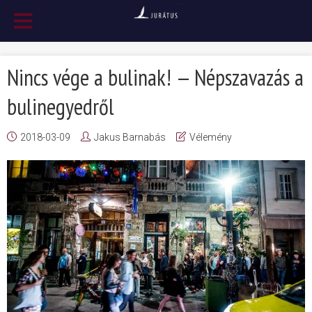
Nincs vége a bulinak! — Népszavazás a
bulinegyedről
2018-03-09
Jakus Barnabás
Vélemény