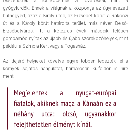
összenőttek a romkocsmák a fővárossal, mint a
gyógyfürdők. Ennek a világnak a központja az úgynevezett
bulinegyed, azaz a Király utca, az Erzsébet körút, a Rákóczi
út és a Károly körút határolta terület, más néven Belső-
Erzsébetváros. Itt a kétezres évek második felében
gombamód nyíltak az újabb és újabb szórakozóhelyek, mint
például a Szimpla Kert vagy a Fogasház.
Az idejáró helyieket követve egyre többen fedezték fel a
környék sajátos hangulatát, hamarosan külföldön is híre
ment.
Megjelentek a nyugat-európai
fiatalok, akiknek maga a Kánaán ez a
néhány utca: olcsó, ugyanakkor
felejthetetlen élményt kínál.