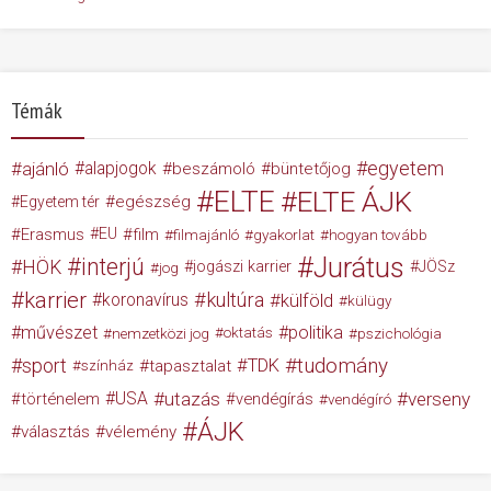
Témák
egyetem
ajánló
alapjogok
beszámoló
büntetőjog
ELTE
ELTE ÁJK
egészség
Egyetem tér
Erasmus
EU
film
filmajánló
gyakorlat
hogyan tovább
Jurátus
interjú
HÖK
jogászi karrier
JÖSz
jog
karrier
kultúra
koronavírus
külföld
külügy
művészet
politika
nemzetközi jog
oktatás
pszichológia
tudomány
sport
TDK
tapasztalat
színház
USA
utazás
verseny
történelem
vendégírás
vendégíró
ÁJK
választás
vélemény