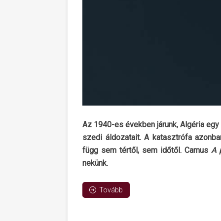
Az 1940-es években járunk, Algéria egy 
szedi áldozatait. A katasztrófa azonb
függ sem tértől, sem időtől. Camus
A 
nekünk.
Tovább