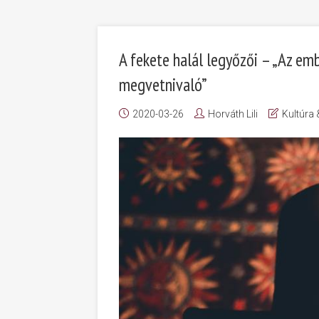
A fekete halál legyőzői – „Az em
megvetnivaló”
2020-03-26
Horváth Lili
Kultúra