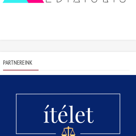
PARTNEREINK