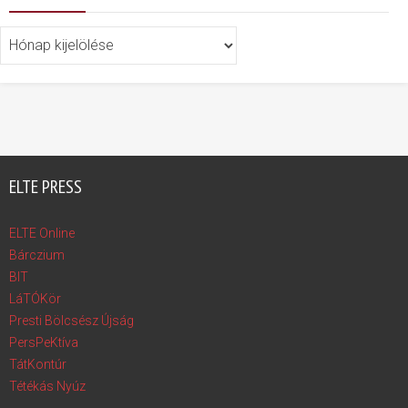
Archívum
ELTE PRESS
ELTE Online
Bárczium
BIT
LáTÓKör
Presti Bölcsész Újság
PersPeKtíva
TátKontúr
Tétékás Nyúz