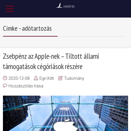
Címke - adótartozás
Zsebpénz az Apple-nek – Tiltott állami
támogatások cégóriások részére
2020-12-08
Egri Kitti
Tudomány
Hozzászólás írása