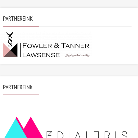
PARTNEREINK
PARTNEREINK