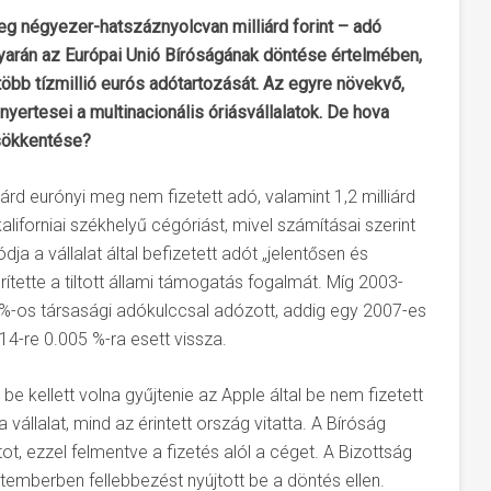
eg négyezer-hatszáznyolcvan milliárd forint – adó
yarán az Európai Unió Bíróságának döntése értelmében,
több tízmillió eurós adótartozását. Az egyre növekvő,
yertesei a multinacionális óriásvállalatok. De hova
csökkentése?
árd eurónyi meg nem fizetett adó, valamint 1,2 milliárd
iforniai székhelyű cégóriást, mivel számításai szerint
 a vállalat által befizetett adót „jelentősen és
tette a tiltott állami támogatás fogalmát. Míg 2003-
1%-os társasági adókulccsal adózott, addig egy 2007-es
4-re 0.005 %-ra esett vissza.
be kellett volna gyűjtenie az Apple által be nem fizetett
állalat, mind az érintett ország vitatta. A Bíróság
ot, ezzel felmentve a fizetés alól a céget. A Bizottság
emberben fellebbezést nyújtott be a döntés ellen.