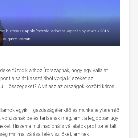
ogi biztosa az Apple írországi adózása kapcsán nyilatkozik 2016
augusztusában
deke fűződik ahhoz Írországnak, hogy egy vállalat
ont a saját kasszájából vonja ki ezeket az –
ú – összegeket? A válasz az országok közötti káros
llamok egyik – gazdaságélénkítő és munkahelyteremtő
st vonzzanak be és tartsanak meg, amit a legjobban úgy
heket. Hiszen a multinacionális vállalatok profitorientált
ég minimalizálása felé viszi őket, aminek