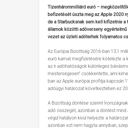
Tizenhárommilliárd euró – megközelítől
befizetését úszta meg az Apple 2020 n
de a Starbucksnak sem kell kifizetnie a 
államok közötti adóverseny egyértelmű n
vezet az üzleti adóterhek folyamatos 
Az Európai Bizottság 2016-ban 13,1 milli
euró kamat megfizetésére kötelezte a kal
az ír adóhatóságok különleges bánásmódja
mesterségesen” csökkentette, ami kimerí
ban az Apple európai profitja kapcsán 
adóügyi határozat következtében ez 201
A Bizottság döntése szerint Írországnak 
adó összegét, azonban a döntést mind a v
végül hatályon kívül helyezte a határozat
azonban ezt nem hagyta annyiban, szept