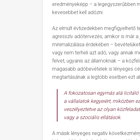
eredményeképp – a legegyszerűbben me
kevesebbet kell adózni.
Az elmúlt évtizedekben megfigyelhető t
agresszív adótervezés, amikor is már a
minimalizálása érdekében – bevételüket
vagy nem terheli azt adó, vagy annak m
felvet, ugyanis az államoknak – a közfe
magasabb adóbevételek is lényeges cél
megtartásának a legtöbb esetben ezt al
A fokozatosan egymás alá licitáló
a vállalatok kegyeiért, miközben e
veszélyeztetve az olyan közfeladat
vagy a szociális ellátások.
A másik lényeges negatív következmény