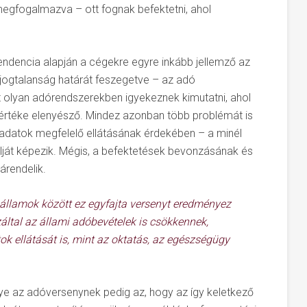
gfogalmazva – ott fognak befektetni, ahol
endencia alapján a cégekre egyre inkább jellemző az
 jogtalanság határát feszegetve – az adó
 olyan adórendszerekben igyekeznek kimutatni, ahol
értéke elenyésző. Mindez azonban több problémát is
ladatok megfelelő ellátásának érdekében – a minél
ját képezik. Mégis, a befektetések bevonzásának és
árendelik.
 államok között ez egyfajta versenyt eredményez
záltal az állami adóbevételek is csökkennek,
ok ellátását is, mint az oktatás, az egészségügy
e az adóversenynek pedig az, hogy az így keletkező