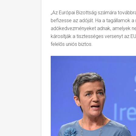
„Az Európai Bizottság számára továbbra
befizesse az adóját. Ha a tagállamok a 
adókedvezményeket adnak, amelyek nem 
károsítják a tisztességes versenyt az E
felelős uniós biztos.