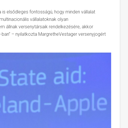
 is elsődleges fontosságú, hogy minden vállalat
multinacionális vállalatoknak olyan
állnak versenytársaik rendelkezésére, akkor
U-ban” – nyilatkozta MargretheVestager versenyjogért