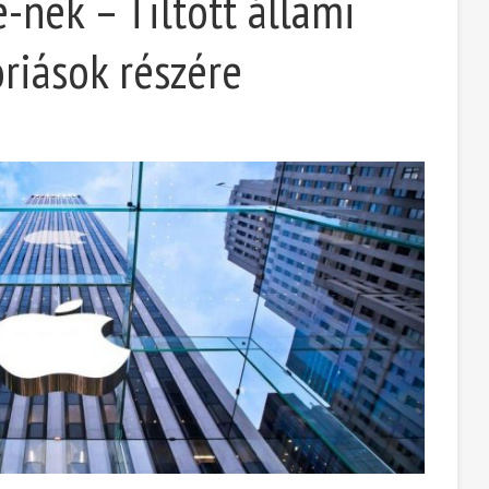
-nek – Tiltott állami
riások részére