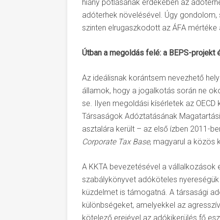
hiány pótlásának érdekében az adóterhe
adóterhek növelésével. Úgy gondolom, s
szinten elrugaszkodott az ÁFA mértéke
Útban a megoldás felé: a BEPS-projekt 
Az ideálisnak korántsem nevezhető helyz
államok, hogy a jogalkotás során ne 
se. Ilyen megoldási kísérletek az OECD
Társaságok Adóztatásának Magatartási K
asztalára került – az első ízben 2011-be
Corporate Tax Base
, magyarul a közös 
A KKTA bevezetésével a vállalkozások 
szabálykönyvet adóköteles nyereségük k
küzdelmet is támogatná. A társasági adó
különbségeket, amelyekkel az agresszív 
kötelező erejével az adókikerülés fő es