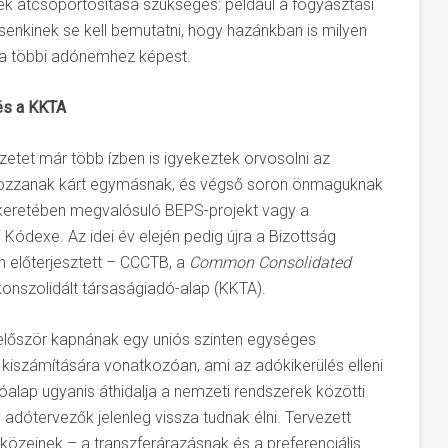
k átcsoportosítása szükséges: például a fogyasztási
enkinek se kell bemutatni, hogy hazánkban is milyen
 a többi adónemhez képest.
és a KKTA
etet már több ízben is igyekeztek orvosolni az
okozzanak kárt egymásnak, és végső soron önmaguknak
 keretében megvalósuló BEPS-projekt vagy a
ódexe. Az idei év elején pedig újra a Bizottság
n előterjesztett – CCCTB, a
Common Consolidated
konszolidált társaságiadó-alap (KKTA).
először kapnának egy uniós szinten egységes
iszámítására vonatkozóan, ami az adókikerülés elleni
alap ugyanis áthidalja a nemzeti rendszerek közötti
adótervezők jelenleg vissza tudnak élni. Tervezett
zközeinek – a transzferárazásnak és a preferenciális