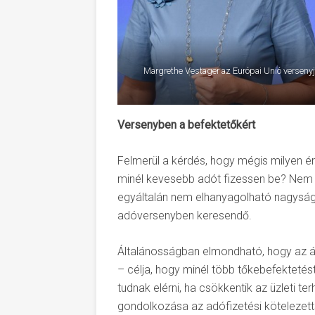
Margrethe Vestager az Európai Unió versenyj
Versenyben a befektetőkért
Felmerül a kérdés, hogy mégis milyen ér
minél kevesebb adót fizessen be? Nem p
egyáltalán nem elhanyagolható nagyság
adóversenyben keresendő.
Általánosságban elmondható, hogy az á
– célja, hogy minél több tőkebefekteté
tudnak elérni, ha csökkentik az üzleti ter
gondolkozása az adófizetési kötelezetts