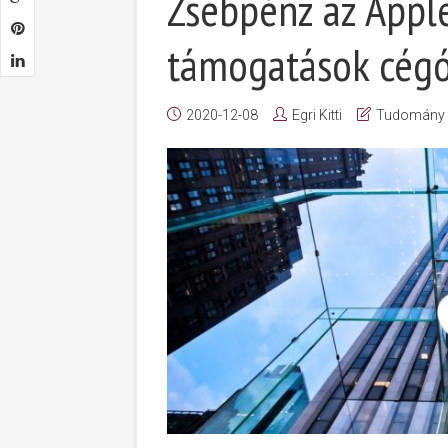
Zsebpénz az Apple
támogatások cégó
2020-12-08
Egri Kitti
Tudomány