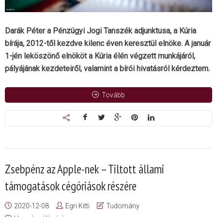
Darák Péter a Pénzügyi Jogi Tanszék adjunktusa, a Kúria
bírája, 2012-től kezdve kilenc éven keresztül elnöke. A január
1-jén leköszönő elnököt a Kúria élén végzett munkájáról,
pályájának kezdeteiről, valamint a bírói hivatásról kérdeztem.
Tovább
Zsebpénz az Apple-nek – Tiltott állami
támogatások cégóriások részére
2020-12-08
Egri Kitti
Tudomány