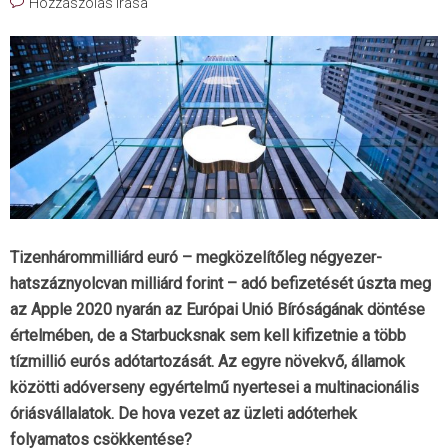
Hozzászólás írása
Tizenhárommilliárd euró – megközelítőleg négyezer-
hatszáznyolcvan milliárd forint – adó befizetését úszta meg
az Apple 2020 nyarán az Európai Unió Bíróságának döntése
értelmében, de a Starbucksnak sem kell kifizetnie a több
tízmillió eurós adótartozását. Az egyre növekvő, államok
közötti adóverseny egyértelmű nyertesei a multinacionális
óriásvállalatok. De hova vezet az üzleti adóterhek
folyamatos csökkentése?