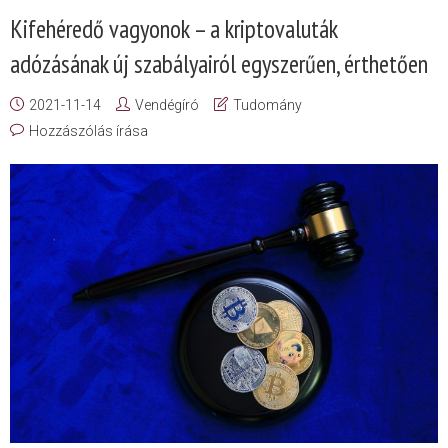
Kifehéredő vagyonok – a kriptovaluták
adózásának új szabályairól egyszerűen, érthetően
2021-11-14
Vendégíró
Tudomány
Hozzászólás írása