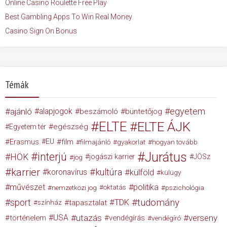
Online Casino Roulette Free Play
Best Gambling Apps To Win Real Money
Casino Sign On Bonus
Témák
egyetem
ajánló
alapjogok
beszámoló
büntetőjog
ELTE
ELTE ÁJK
egészség
Egyetem tér
Erasmus
EU
film
filmajánló
gyakorlat
hogyan tovább
Jurátus
interjú
HÖK
jogászi karrier
JÖSz
jog
karrier
kultúra
koronavírus
külföld
külügy
művészet
politika
nemzetközi jog
oktatás
pszichológia
tudomány
sport
TDK
tapasztalat
színház
USA
utazás
verseny
történelem
vendégírás
vendégíró