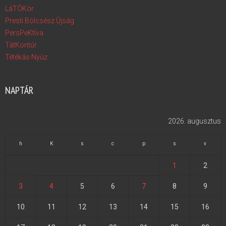
LáTÓKör
Presti Bölcsész Újság
PersPeKtíva
TátKontúr
Tétékás Nyúz
NAPTÁR
2026. augusztus
h
K
s
c
p
s
v
1
2
3
4
5
6
7
8
9
10
11
12
13
14
15
16