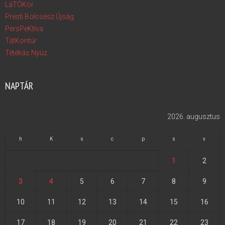
LáTÓKör
Presti Bölcsész Újság
PersPeKtíva
TátKontúr
Tétékás Nyúz
NAPTÁR
2026. augusztus
h
K
s
c
p
s
v
1
2
3
4
5
6
7
8
9
10
11
12
13
14
15
16
17
18
19
20
21
22
23