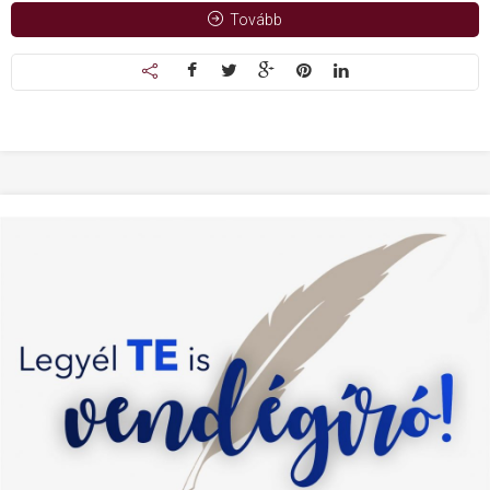
Tovább