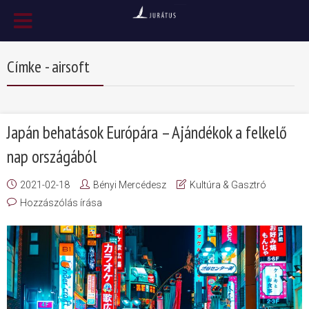
Címke - airsoft
Japán behatások Európára – Ajándékok a felkelő
nap országából
2021-02-18
Bényi Mercédesz
Kultúra & Gasztró
Hozzászólás írása