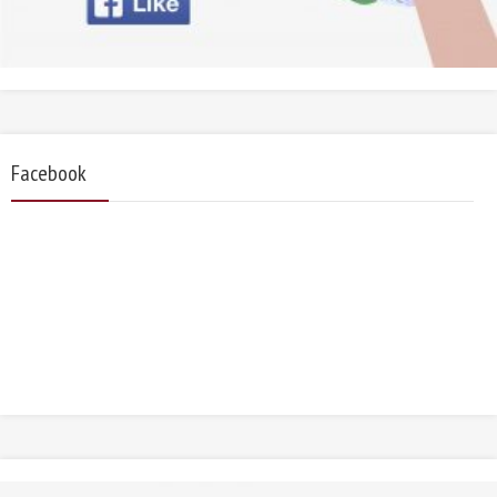
Facebook