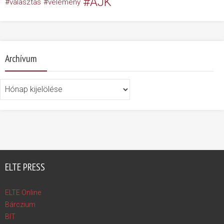
ÁJK
választás
vélemény
Archívum
Archívum
ELTE PRESS
ELTE Online
Bárczium
BIT