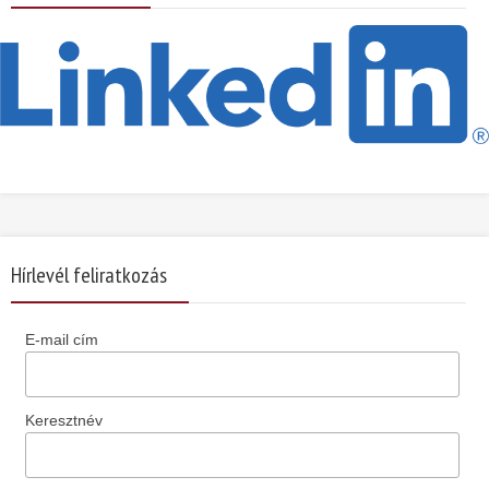
Hírlevél feliratkozás
E-mail cím
Keresztnév