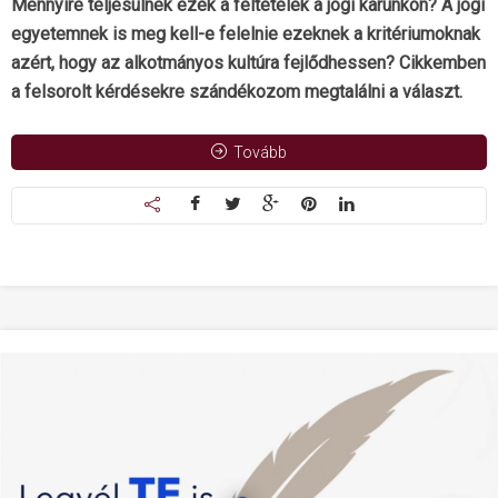
Mennyire teljesülnek ezek a feltételek a jogi karunkon? A jogi
egyetemnek is meg kell-e felelnie ezeknek a kritériumoknak
azért, hogy az alkotmányos kultúra fejlődhessen? Cikkemben
a felsorolt kérdésekre szándékozom megtalálni a választ.
Tovább