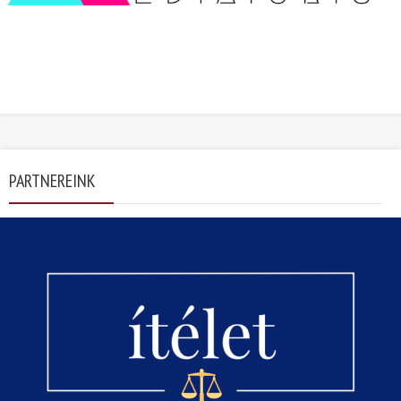
PARTNEREINK