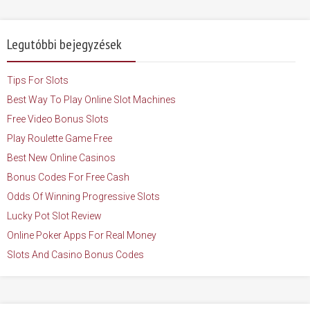
Legutóbbi bejegyzések
Tips For Slots
Best Way To Play Online Slot Machines
Free Video Bonus Slots
Play Roulette Game Free
Best New Online Casinos
Bonus Codes For Free Cash
Odds Of Winning Progressive Slots
Lucky Pot Slot Review
Online Poker Apps For Real Money
Slots And Casino Bonus Codes