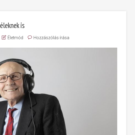
éleknek is
Életmód
Hozzászólás írása