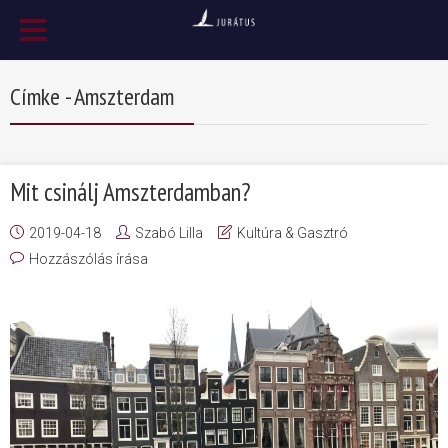
Címke - Amszterdam
Mit csinálj Amszterdamban?
2019-04-18
Szabó Lilla
Kultúra & Gasztró
Hozzászólás írása