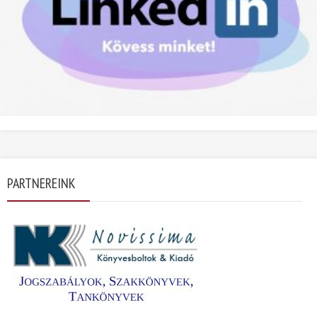
PARTNEREINK