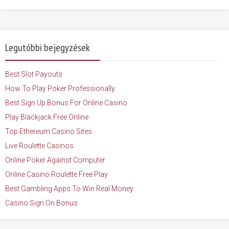
Legutóbbi bejegyzések
Best Slot Payouts
How To Play Poker Professionally
Best Sign Up Bonus For Online Casino
Play Blackjack Free Online
Top Ethereum Casino Sites
Live Roulette Casinos
Online Poker Against Computer
Online Casino Roulette Free Play
Best Gambling Apps To Win Real Money
Casino Sign On Bonus