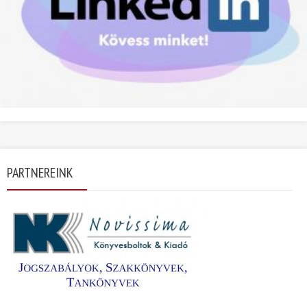
PARTNEREINK