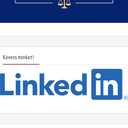
Kövess minket!