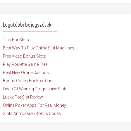
Legutóbbi bejegyzések
Tips For Slots
Best Way To Play Online Slot Machines
Free Video Bonus Slots
Play Roulette Game Free
Best New Online Casinos
Bonus Codes For Free Cash
Odds Of Winning Progressive Slots
Lucky Pot Slot Review
Online Poker Apps For Real Money
Slots And Casino Bonus Codes