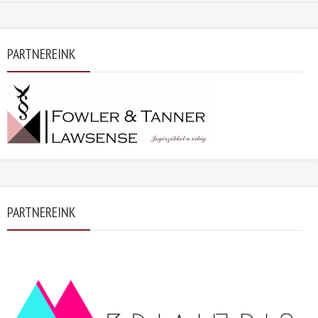
PARTNEREINK
PARTNEREINK