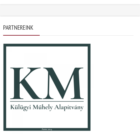
PARTNEREINK