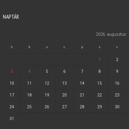
NAPTÁR
2026. augusztus
h
K
s
c
p
s
v
1
2
3
4
5
6
7
8
9
10
11
12
13
14
15
16
17
18
19
20
21
22
23
24
25
26
27
28
29
30
31