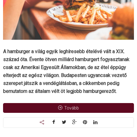
A hamburger a világ egyik leghíresebb ételévé vált a XIX.
század óta. Évente ötven milliárd hamburgert fogyasztanak
csak az Amerikai Egyesült Államokban, de az étel éppúgy
elterjedt az egész világon. Budapesten ugyancsak vezető
szerepet játszik a vendéglátásban, a cikkemben pedig
bemutatom az általam vélt öt legjobb hamburgerezőt.
Tovább