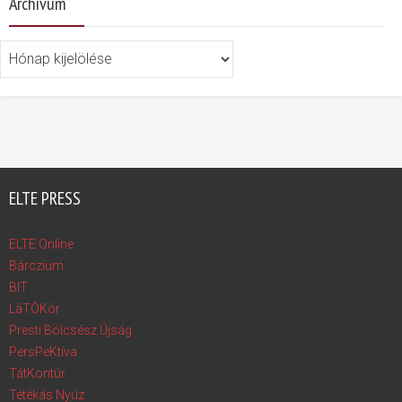
Archívum
Archívum
ELTE PRESS
ELTE Online
Bárczium
BIT
LáTÓKör
Presti Bölcsész Újság
PersPeKtíva
TátKontúr
Tétékás Nyúz