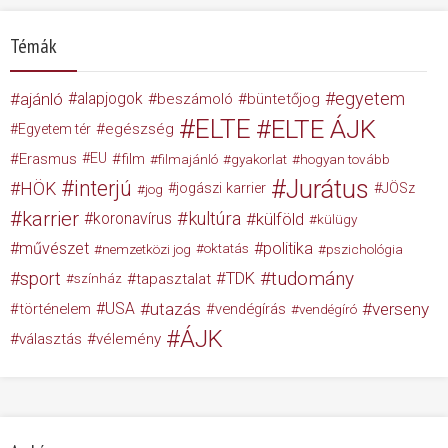
Témák
egyetem
ajánló
alapjogok
beszámoló
büntetőjog
ELTE
ELTE ÁJK
egészség
Egyetem tér
Erasmus
EU
film
filmajánló
gyakorlat
hogyan tovább
Jurátus
interjú
HÖK
jogászi karrier
JÖSz
jog
karrier
kultúra
koronavírus
külföld
külügy
művészet
politika
nemzetközi jog
oktatás
pszichológia
tudomány
sport
TDK
tapasztalat
színház
USA
utazás
verseny
történelem
vendégírás
vendégíró
ÁJK
választás
vélemény