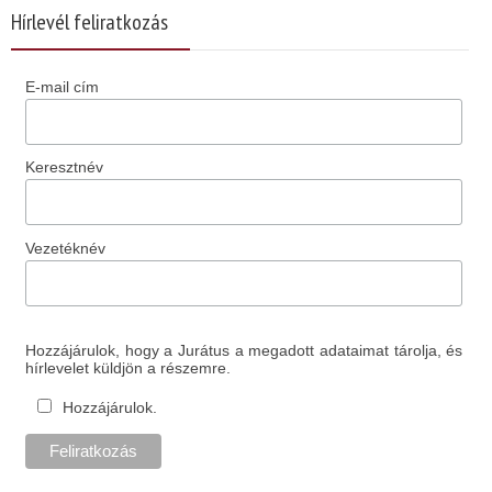
Hírlevél feliratkozás
E-mail cím
Keresztnév
Vezetéknév
Hozzájárulok, hogy a Jurátus a megadott adataimat tárolja, és
hírlevelet küldjön a részemre.
Hozzájárulok.