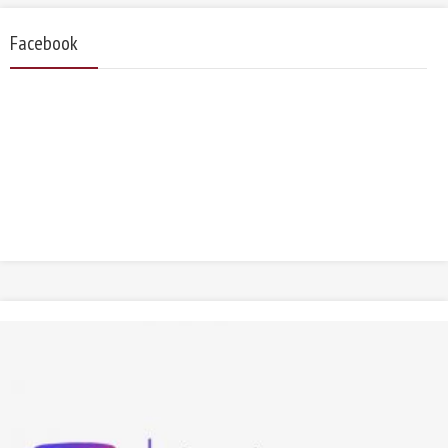
Facebook