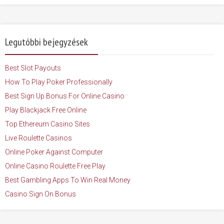
Legutóbbi bejegyzések
Best Slot Payouts
How To Play Poker Professionally
Best Sign Up Bonus For Online Casino
Play Blackjack Free Online
Top Ethereum Casino Sites
Live Roulette Casinos
Online Poker Against Computer
Online Casino Roulette Free Play
Best Gambling Apps To Win Real Money
Casino Sign On Bonus