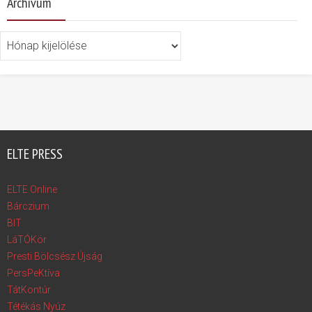
Archívum
Archívum
ELTE PRESS
ELTE Online
Bárczium
BIT
LáTÓKör
Presti Bölcsész Újság
PersPeKtíva
TátKontúr
Tétékás Nyúz