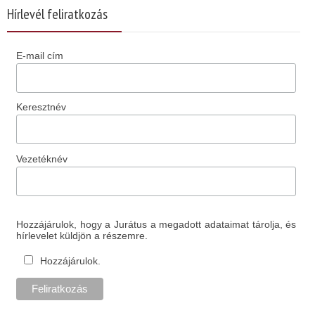
Hírlevél feliratkozás
E-mail cím
Keresztnév
Vezetéknév
Hozzájárulok, hogy a Jurátus a megadott adataimat tárolja, és
hírlevelet küldjön a részemre.
Hozzájárulok.