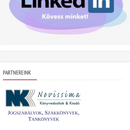
PARTNEREINK