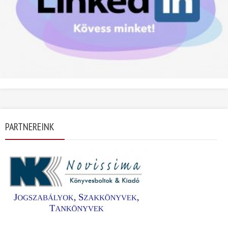
PARTNEREINK