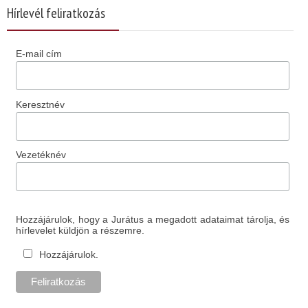
Hírlevél feliratkozás
E-mail cím
Keresztnév
Vezetéknév
Hozzájárulok, hogy a Jurátus a megadott adataimat tárolja, és
hírlevelet küldjön a részemre.
Hozzájárulok.