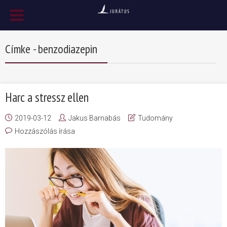
Címke - benzodiazepin
Harc a stressz ellen
2019-03-12
Jakus Barnabás
Tudomány
Hozzászólás írása