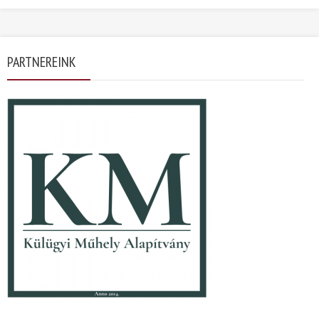
PARTNEREINK