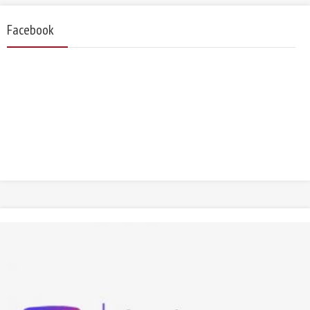
Facebook