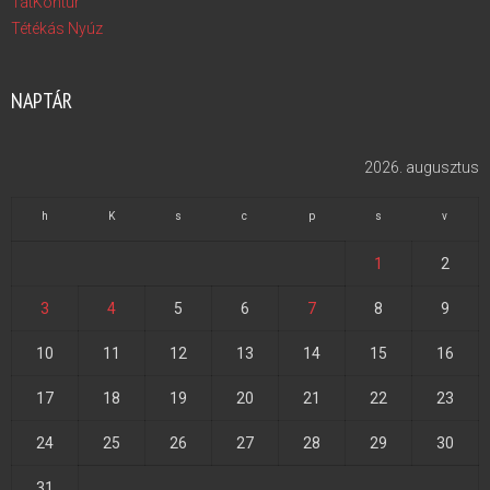
TátKontúr
Tétékás Nyúz
NAPTÁR
2026. augusztus
h
K
s
c
p
s
v
1
2
3
4
5
6
7
8
9
10
11
12
13
14
15
16
17
18
19
20
21
22
23
24
25
26
27
28
29
30
31