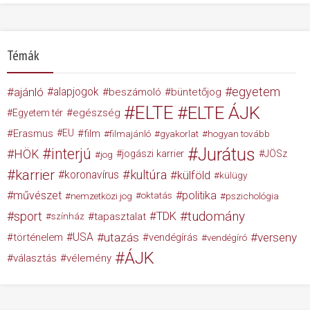
Témák
egyetem
ajánló
alapjogok
beszámoló
büntetőjog
ELTE
ELTE ÁJK
egészség
Egyetem tér
Erasmus
EU
film
filmajánló
gyakorlat
hogyan tovább
Jurátus
interjú
HÖK
jogászi karrier
JÖSz
jog
karrier
kultúra
koronavírus
külföld
külügy
művészet
politika
nemzetközi jog
oktatás
pszichológia
tudomány
sport
TDK
tapasztalat
színház
USA
utazás
verseny
történelem
vendégírás
vendégíró
ÁJK
választás
vélemény