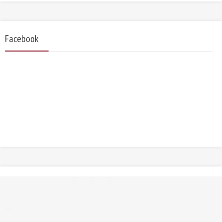
Facebook