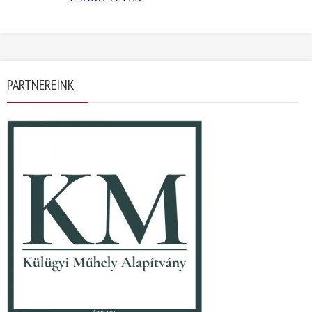
PARTNEREINK