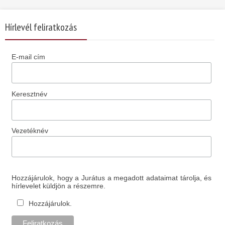
Hírlevél feliratkozás
E-mail cím
Keresztnév
Vezetéknév
Hozzájárulok, hogy a Jurátus a megadott adataimat tárolja, és
hírlevelet küldjön a részemre.
Hozzájárulok.