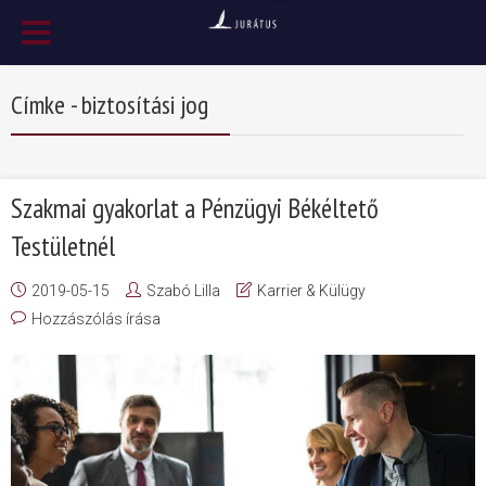
Címke - biztosítási jog
Szakmai gyakorlat a Pénzügyi Békéltető
Testületnél
2019-05-15
Szabó Lilla
Karrier & Külügy
Hozzászólás írása