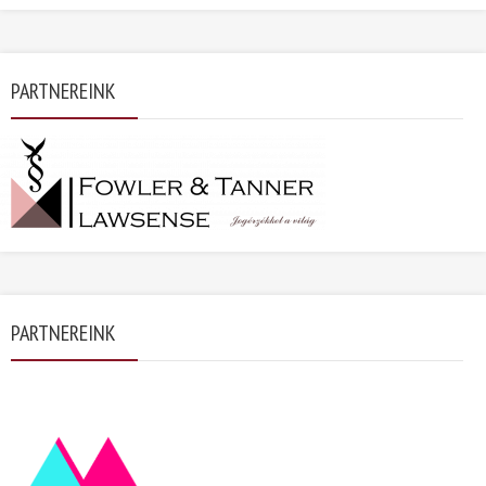
PARTNEREINK
PARTNEREINK