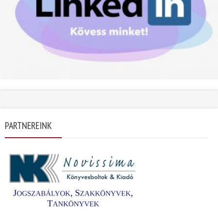
PARTNEREINK