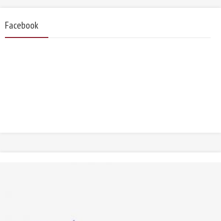
Facebook