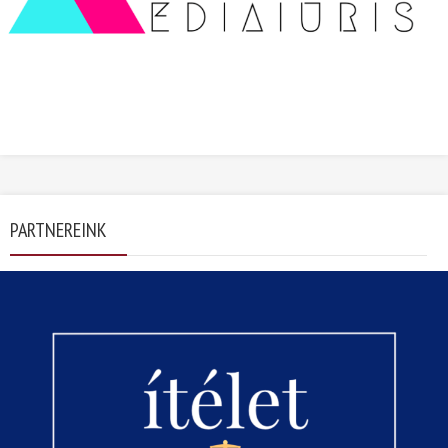
PARTNEREINK