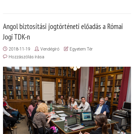
Angol biztosítási jogtörténeti előadás a Római
Jogi TDK-n
2018-11-19
Vendégíró
Egyetem Tér
Hozzászólás írása