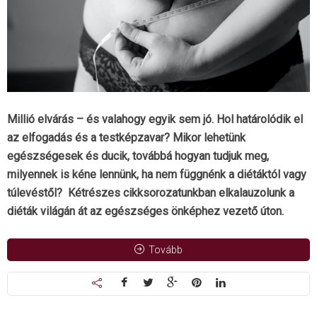
Millió elvárás – és valahogy egyik sem jó. Hol határolódik el
az elfogadás és a testképzavar? Mikor lehetünk
egészségesek és ducik, továbbá hogyan tudjuk meg,
milyennek is kéne lennünk, ha nem függnénk a diétáktól vagy
túlevéstől? Kétrészes cikksorozatunkban elkalauzolunk a
diéták világán át az egészséges önképhez vezető úton.
Tovább