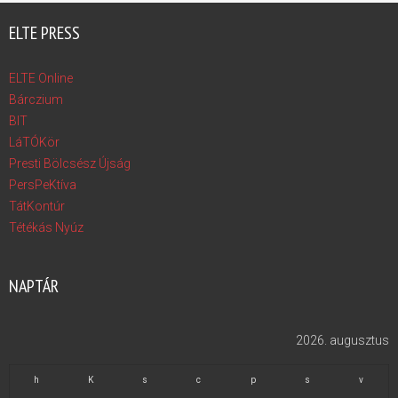
ELTE PRESS
ELTE Online
Bárczium
BIT
LáTÓKör
Presti Bölcsész Újság
PersPeKtíva
TátKontúr
Tétékás Nyúz
NAPTÁR
2026. augusztus
h
K
s
c
p
s
v