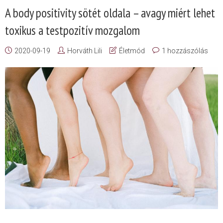
A body positivity sötét oldala – avagy miért lehet
toxikus a testpozitív mozgalom
2020-09-19
Horváth Lili
Életmód
1 hozzászólás