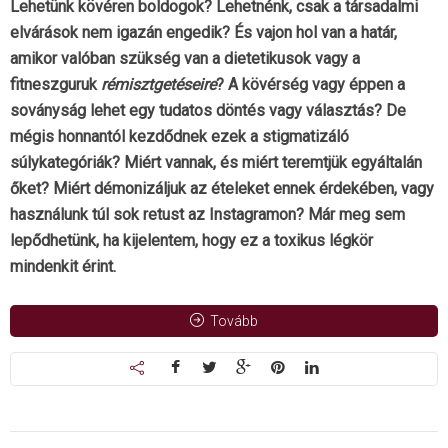
Lehetünk kövéren boldogok? Lehetnénk, csak a társadalmi
elvárások nem igazán engedik? És vajon hol van a határ,
amikor valóban szükség van a dietetikusok vagy a
fitneszguruk
rémisztgetéseire
? A kövérség vagy éppen a
soványság lehet egy tudatos döntés vagy választás? De
mégis honnantól kezdődnek ezek a stigmatizáló
súlykategóriák? Miért vannak, és miért teremtjük egyáltalán
őket? Miért démonizáljuk az ételeket ennek érdekében, vagy
használunk túl sok retust az Instagramon? Már meg sem
lepődhetünk, ha kijelentem, hogy ez a toxikus légkör
mindenkit érint.
Tovább