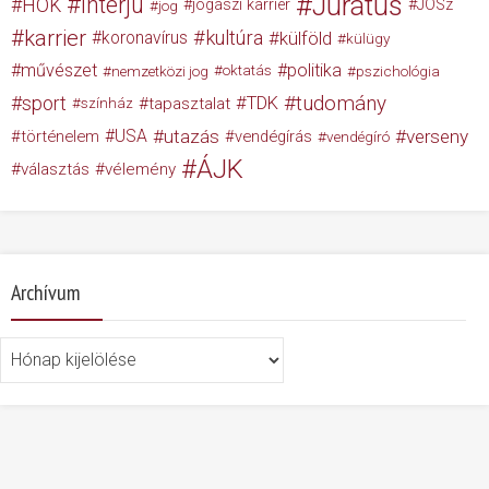
Jurátus
interjú
HÖK
jogászi karrier
JÖSz
jog
karrier
kultúra
koronavírus
külföld
külügy
művészet
politika
nemzetközi jog
oktatás
pszichológia
tudomány
sport
TDK
tapasztalat
színház
USA
utazás
verseny
történelem
vendégírás
vendégíró
ÁJK
választás
vélemény
Archívum
Archívum