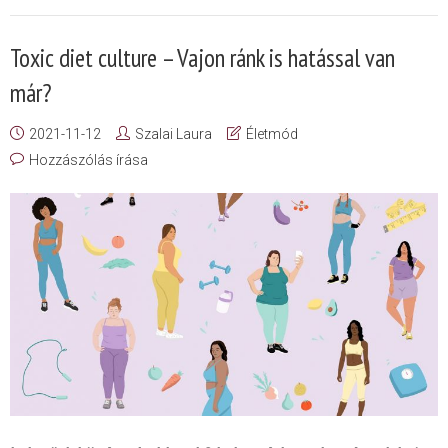
Toxic diet culture – Vajon ránk is hatással van
már?
2021-11-12
Szalai Laura
Életmód
Hozzászólás írása