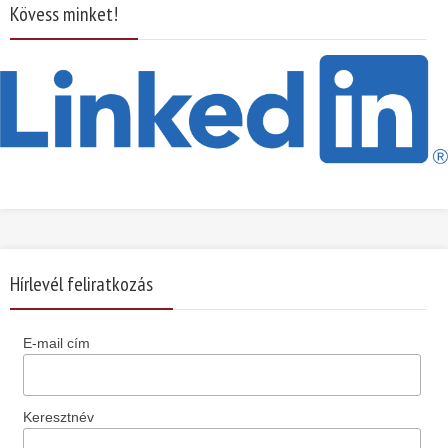
Kövess minket!
Hírlevél feliratkozás
E-mail cím
Keresztnév