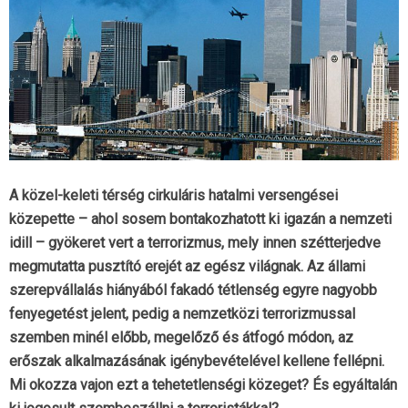
A közel-keleti térség cirkuláris hatalmi versengései
közepette – ahol sosem bontakozhatott ki igazán a nemzeti
idill – gyökeret vert a terrorizmus, mely innen szétterjedve
megmutatta pusztító erejét az egész világnak. Az állami
szerepvállalás hiányából fakadó tétlenség egyre nagyobb
fenyegetést jelent, pedig a nemzetközi terrorizmussal
szemben minél előbb, megelőző és átfogó módon, az
erőszak alkalmazásának igénybevételével kellene fellépni.
Mi okozza vajon ezt a tehetetlenségi közeget? És egyáltalán