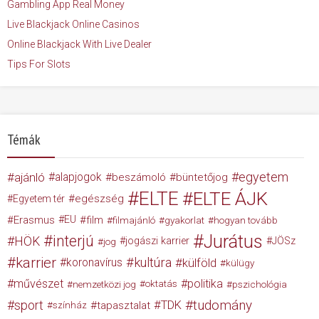
Gambling App Real Money
Live Blackjack Online Casinos
Online Blackjack With Live Dealer
Tips For Slots
Témák
egyetem
ajánló
alapjogok
beszámoló
büntetőjog
ELTE
ELTE ÁJK
egészség
Egyetem tér
Erasmus
EU
film
filmajánló
gyakorlat
hogyan tovább
Jurátus
interjú
HÖK
jogászi karrier
JÖSz
jog
karrier
kultúra
koronavírus
külföld
külügy
művészet
politika
nemzetközi jog
oktatás
pszichológia
tudomány
sport
TDK
tapasztalat
színház