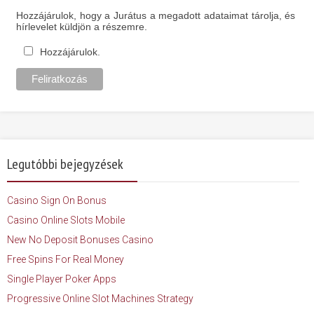
Hozzájárulok, hogy a Jurátus a megadott adataimat tárolja, és
hírlevelet küldjön a részemre.
Hozzájárulok.
Legutóbbi bejegyzések
Casino Sign On Bonus
Casino Online Slots Mobile
New No Deposit Bonuses Casino
Free Spins For Real Money
Single Player Poker Apps
Progressive Online Slot Machines Strategy