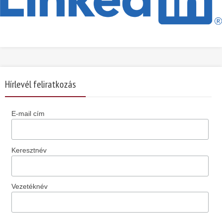
Hírlevél feliratkozás
E-mail cím
Keresztnév
Vezetéknév