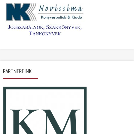
PARTNEREINK