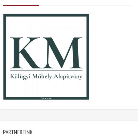
PARTNEREINK