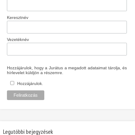
Keresztnév
Vezetéknév
Hozzájárulok, hogy a Jurátus a megadott adataimat tárolja, és
hírlevelet küldjön a részemre.
Hozzájárulok.
Legutóbbi bejegyzések