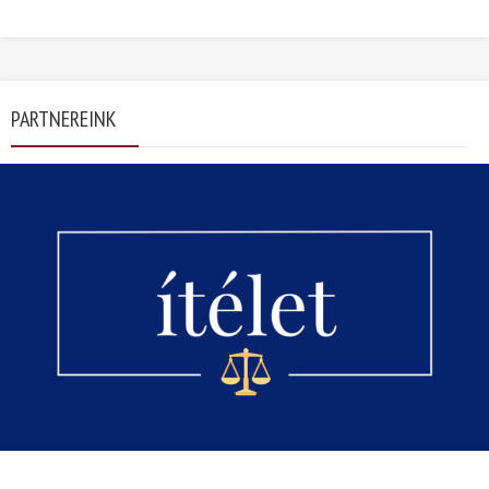
PARTNEREINK