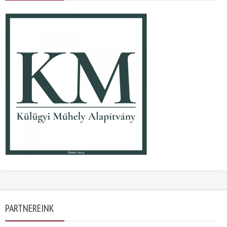
PARTNEREINK