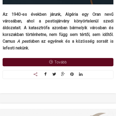
Az 1940-es években járunk, Algéria egy Oran nevű
városában, ahol a pestisjárvány könyörtelenül szedi
áldozatait. A katasztrófa azonban bármelyik városban és
korszakban történhetne, nem függ sem tértől, sem időtől.
Camus
A pestis
ben az egyének és a közösség sorsát is
lefesti nekünk.
Tovább