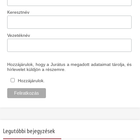
Keresztnév
Vezetéknév
Hozzájárulok, hogy a Jurátus a megadott adataimat tárolja, és
hírlevelet küldjön a részemre.
Hozzájárulok.
Legutóbbi bejegyzések