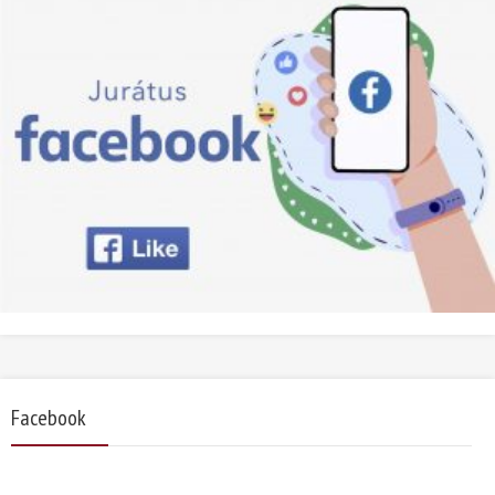
Facebook