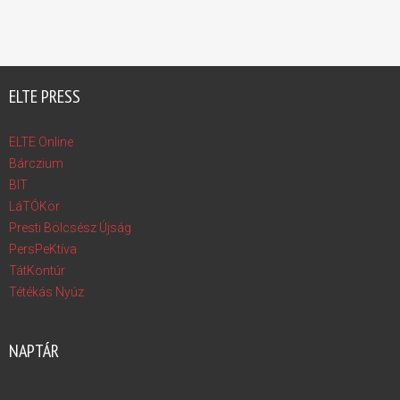
ELTE PRESS
ELTE Online
Bárczium
BIT
LáTÓKör
Presti Bölcsész Újság
PersPeKtíva
TátKontúr
Tétékás Nyúz
NAPTÁR