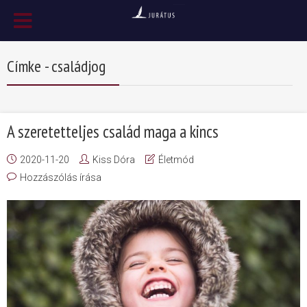
Címke - családjog
A szeretetteljes család maga a kincs
2020-11-20
Kiss Dóra
Életmód
Hozzászólás írása