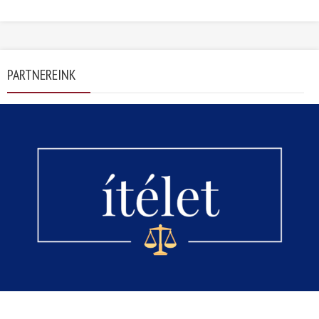
PARTNEREINK