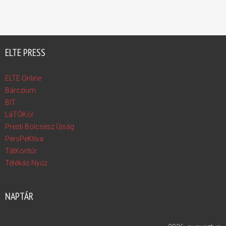
ELTE PRESS
ELTE Online
Bárczium
BIT
LáTÓKör
Presti Bölcsész Újság
PersPeKtíva
TátKontúr
Tétékás Nyúz
NAPTÁR