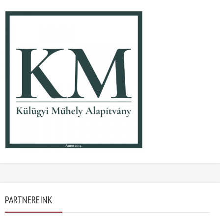
PARTNEREINK