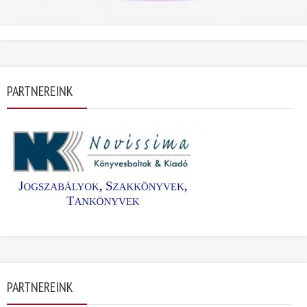
PARTNEREINK
PARTNEREINK