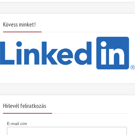
Kövess minket!
Hírlevél feliratkozás
E-mail cím