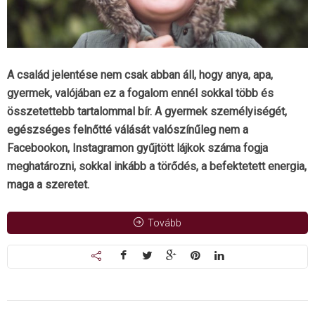
A család jelentése nem csak abban áll, hogy anya, apa,
gyermek, valójában ez a fogalom ennél sokkal több és
összetettebb tartalommal bír. A gyermek személyiségét,
egészséges felnőtté válását valószínűleg nem a
Facebookon, Instagramon gyűjtött lájkok száma fogja
meghatározni, sokkal inkább a törődés, a befektetett energia,
maga a szeretet.
Tovább