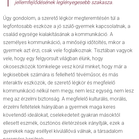
jellemfejlődésének leglényegesebb szakasza.
Úgy gondolom, a szerető légkör megteremtésén túl a
legfontosabb eszköze a jó szülő-gyermek kapcsolatnak, a
család egysége kialakításának a kommunikáció. A
személyes kommunikáció, a minőségi időtöltés, mikor a
gyermek azt érzi, csak vele foglalkoznak. Tisztában vagyok
vele, hogy egy felgyorsult világban élünk, hogy
okoseszközök tömkelege vesz körül minket, hogy már a
legkisebbek számára is fellelhető tévéműsor, és más
interaktív eszközök, de szerető légkör és megfelelő
kommunikáció nélkül nem megy, nem lesz egység, nem lesz
meg az érzelmi biztonság. A megfelelő kulturális, morális,
érzelmi feltételek hiányában a gyermek maga keres
követendő ideálokat, cselekedeteit gyakran másoktól
ellesett eszmék, ösztönös életérzések irányítják, ezek a
gyerekek nagy eséllyel kívülállóvá válnak, a társadalom