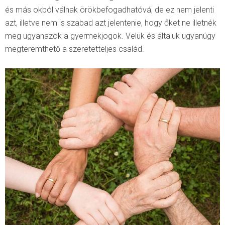
és más okból válnak örökbefogadhatóvá, de ez nem jelenti
azt, illetve nem is szabad azt jelentenie, hogy őket ne illetnék
meg ugyanazok a gyermekjogok. Velük és általuk ugyanúgy
megteremthető a szeretetteljes család.