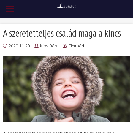
A szeretetteljes család maga a kincs
2020-11-20
Kiss Dóra
Életmód