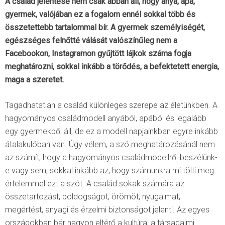
A család jelentése nem csak abban áll, hogy anya, apa,
gyermek, valójában ez a fogalom ennél sokkal több és
összetettebb tartalommal bír. A gyermek személyiségét,
egészséges felnőtté válását valószínűleg nem a
Facebookon, Instagramon gyűjtött lájkok száma fogja
meghatározni, sokkal inkább a törődés, a befektetett energia,
maga a szeretet.
Tagadhatatlan a család különleges szerepe az életünkben. A
hagyományos családmodell anyából, apából és legalább
egy gyermekből áll, de ez a modell napjainkban egyre inkább
átalakulóban van. Úgy vélem, a szó meghatározásánál nem
az számít, hogy a hagyományos családmodellről beszélünk-
e vagy sem, sokkal inkább az, hogy számunkra mi tölti meg
értelemmel ezt a szót. A család sokak számára az
összetartozást, boldogságot, örömöt, nyugalmat,
megértést, anyagi és érzelmi biztonságot jelenti. Az egyes
országokban bár nagyon eltérő a kultúra, a társadalmi