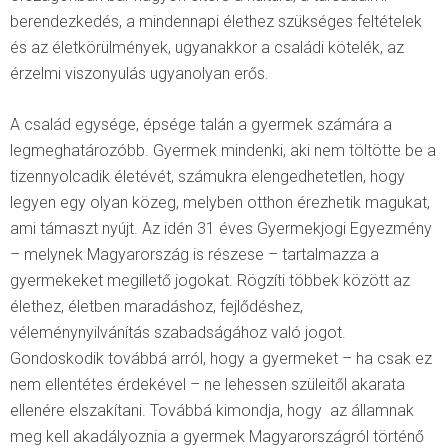
berendezkedés, a mindennapi élethez szükséges feltételek
és az életkörülmények, ugyanakkor a családi kötelék, az
érzelmi viszonyulás ugyanolyan erős.
A család egysége, épsége talán a gyermek számára a
legmeghatározóbb. Gyermek mindenki, aki nem töltötte be a
tizennyolcadik életévét, számukra elengedhetetlen, hogy
legyen egy olyan közeg, melyben otthon érezhetik magukat,
ami támaszt nyújt. Az idén 31 éves Gyermekjogi Egyezmény
– melynek Magyarország is részese – tartalmazza a
gyermekeket megillető jogokat. Rögzíti többek között az
élethez, életben maradáshoz, fejlődéshez,
véleménynyilvánítás szabadságához való jogot.
Gondoskodik továbbá arról, hogy a gyermeket – ha csak ez
nem ellentétes érdekével – ne lehessen szüleitől akarata
ellenére elszakítani. Továbbá kimondja, hogy az államnak
meg kell akadályoznia a gyermek Magyarországról történő