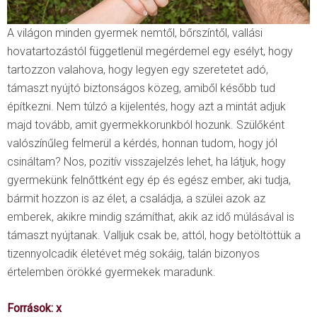
A világon minden gyermek nemtől, bőrszíntől, vallási
hovatartozástól függetlenül megérdemel egy esélyt, hogy
tartozzon valahova, hogy legyen egy szeretetet adó,
támaszt nyújtó biztonságos közeg, amiből később tud
építkezni. Nem túlzó a kijelentés, hogy azt a mintát adjuk
majd tovább, amit gyermekkorunkból hozunk. Szülőként
valószínűleg felmerül a kérdés, honnan tudom, hogy jól
csináltam? Nos, pozitív visszajelzés lehet, ha látjuk, hogy
gyermekünk felnőttként egy ép és egész ember, aki tudja,
bármit hozzon is az élet, a családja, a szülei azok az
emberek, akikre mindig számíthat, akik az idő múlásával is
támaszt nyújtanak. Valljuk csak be, attól, hogy betöltöttük a
tizennyolcadik életévet még sokáig, talán bizonyos
értelemben örökké gyermekek maradunk.
Források:
x