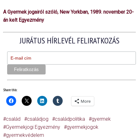
A Gyermek jogairól szóló, New Yorkban, 1989. november 20-
án kelt Egyezmény
JURÁTUS HÍRLEVÉL FELIRATKOZÁS
Share this:
More
család
családjog
családpolitika
gyermek
Gyermekjogi Egyezmény
gyermekjogok
gyermekvédelem