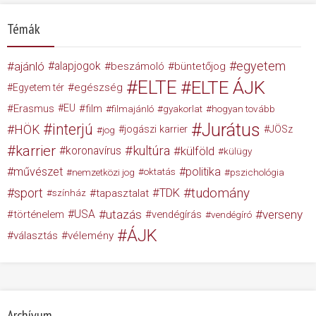
Témák
egyetem
ajánló
alapjogok
beszámoló
büntetőjog
ELTE
ELTE ÁJK
egészség
Egyetem tér
Erasmus
EU
film
filmajánló
gyakorlat
hogyan tovább
Jurátus
interjú
HÖK
jogászi karrier
JÖSz
jog
karrier
kultúra
koronavírus
külföld
külügy
művészet
politika
nemzetközi jog
oktatás
pszichológia
tudomány
sport
TDK
tapasztalat
színház
USA
utazás
verseny
történelem
vendégírás
vendégíró
ÁJK
választás
vélemény
Archívum