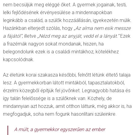
nem becsüljük meg eléggé őket. A gyermek jogainak, testi,
lelki fejlődésének érvényesülése a mindennapokban
leginkább a család, a szülők hozzáállásán, igyekezetén múlik.
Hazánkban elterjedt szólás, hogy
„Az alma nem esik messze
a fájától”
, illetve
„Nézd meg az anyját, vedd el a lányát.”
Ezek
a frazémák nagyon sokat mondanak, hiszen, ha
belegondolunk ezek is a családi mintákhoz, kötelékhez
kapcsolódnak.
Az életünk korai szakasza későbbi, felnőtt létünk éltető talaja
lesz. A gyermekkorban látott mintákból, tapasztalatokból,
érzelmi közegből építjük fel jövőnket. Legnagyobb hatása és
így talán felelőssége is a szülőknek van. Közhely, de
mindannyian azt hozzuk, amit otthon láttunk, még akkor is, ha
megfogadjuk, soha nem fogunk hasonlítani szüleinkre.
A múlt, a gyermekkor egyszerűen az ember