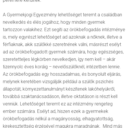
peremére kerülnek.
A Gyermekjogi Egyezmény lehetőséget teremt a családban
nevelkedés és élés jogához, hogy minden gyermek
tartozzon valakihez. Ezt segíti az örökbefogadás intézménye
is, mely egyrészt lehetőséget ad azoknak a nőknek, illetve a
férfiaknak, akik szülőkké szeretnének válni, másrészt esélyt
ad az örökbefogadott gyermek számára, hogy egészséges,
szeretetteljes légkörben nevelkedjen, így nem kell – akár
tizennyolc éves koráig – nevelőszülőknél, intézetben lennie.
Az örökbefogadás egy hosszadalmas, és bonyolult eljárás,
melynek keretében vizsgálják például a szülők pszichés
állapotát, környezettanulmányt készítenek lakóhelyükről,
továbbá szaktanácsadáson, illetve oktatáson is részt kell
venniük. Lehetőséget teremt ez az intézmény rengeteg
ember számára. Esélyt ad, hiszen ezek a gyermekek
örökbefogadás nélkül a magányosság, elhagyatottság,
kirekesztettség érzésével magukra maradnának. Mind más