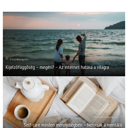
Előző bejegyzés
Kijelzőfüggőség – megéri? – Az internet hatása a világra
Következő bejegyzés
Self-care minden mennyiségben – Nemcsak a mentális