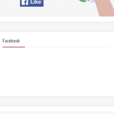
Facebook