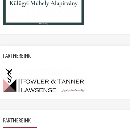
PARTNEREINK
PARTNEREINK