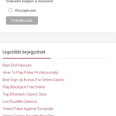
hírlevelet küldjön a részemre.
Hozzájárulok.
Legutóbbi bejegyzések
Best Slot Payouts
How To Play Poker Professionally
Best Sign Up Bonus For Online Casino
Play Blackjack Free Online
Top Ethereum Casino Sites
Live Roulette Casinos
Online Poker Against Computer