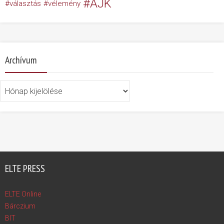
ÁJK
választás
vélemény
Archívum
Archívum
ELTE PRESS
ELTE Online
Bárczium
BIT