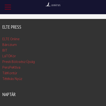
ELTE PRESS
ELTE Online
Bárczium
BIT
LáTÓKör
Presti Bölcsész Újság
PersPeKtíva
TátKontúr
Tétékás Nyúz
NAPTÁR