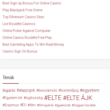
Best Sign Up Bonus For Online Casino
Play Blackjack Free Online
Top Ethereum Casino Sites
Live Roulette Casinos
Online Poker Against Computer
Online Casino Roulette Free Play
Best Gambling Apps To Win Real Money
Casino Sign On Bonus
Témák
egyetem
ajánló
alapjogok
beszámoló
büntetőjog
ELTE
ELTE ÁJK
egészség
Egyetem tér
Erasmus
EU
film
filmajánló
gyakorlat
hogyan tovább