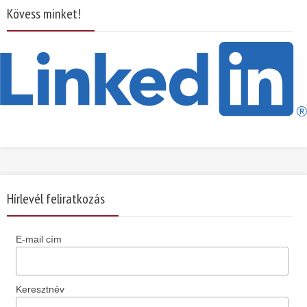
Kövess minket!
Hírlevél feliratkozás
E-mail cím
Keresztnév