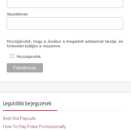
Vezetéknév
Hozzájárulok, hogy a Jurátus a megadott adataimat tárolja, és
hírlevelet küldjön a részemre.
Hozzájárulok.
Legutóbbi bejegyzések
Best Slot Payouts
How To Play Poker Professionally