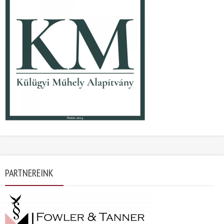
PARTNEREINK