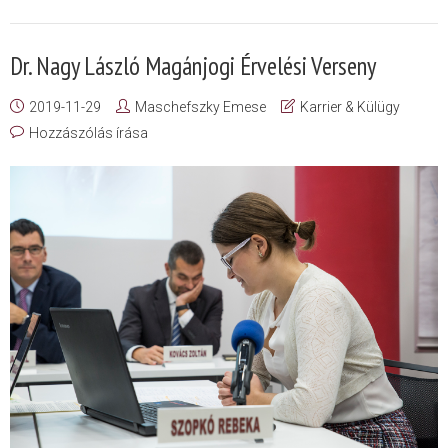
Dr. Nagy László Magánjogi Érvelési Verseny
2019-11-29
Maschefszky Emese
Karrier & Külügy
Hozzászólás írása