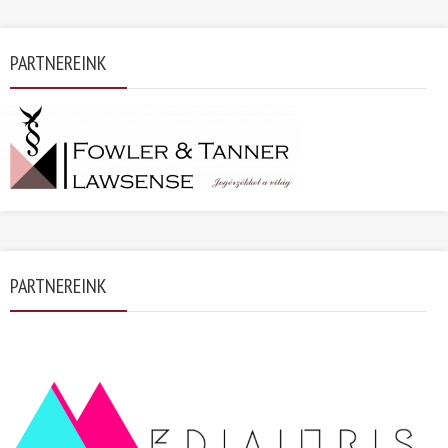
PARTNEREINK
PARTNEREINK