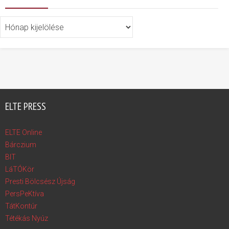
Archívum
ELTE PRESS
ELTE Online
Bárczium
BIT
LáTÓKör
Presti Bölcsész Újság
PersPeKtíva
TátKontúr
Tétékás Nyúz