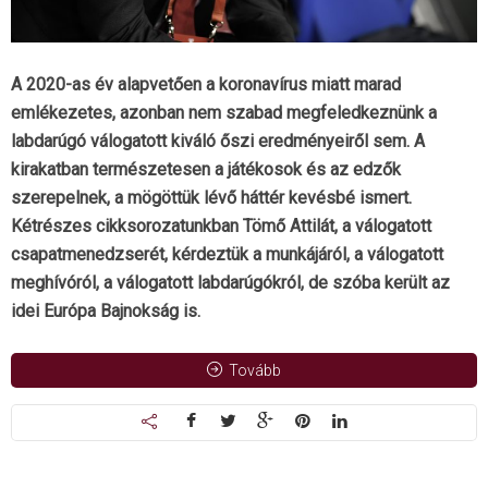
A 2020-as év alapvetően a koronavírus miatt marad
emlékezetes, azonban nem szabad megfeledkeznünk a
labdarúgó válogatott kiváló őszi eredményeiről sem. A
kirakatban természetesen a játékosok és az edzők
szerepelnek, a mögöttük lévő háttér kevésbé ismert.
Kétrészes cikksorozatunkban Tömő Attilát, a válogatott
csapatmenedzserét, kérdeztük a munkájáról, a válogatott
meghívóról, a válogatott labdarúgókról, de szóba került az
idei Európa Bajnokság is.
Tovább