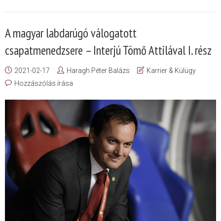
A magyar labdarúgó válogatott
csapatmenedzsere – Interjú Tömő Attilával I. rész
2021-02-17
Haragh Péter Balázs
Karrier & Külügy
Hozzászólás írása