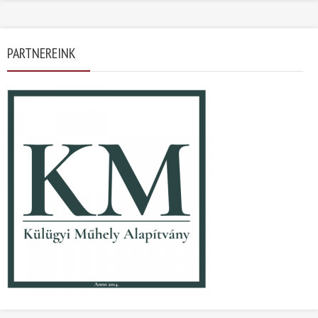
PARTNEREINK