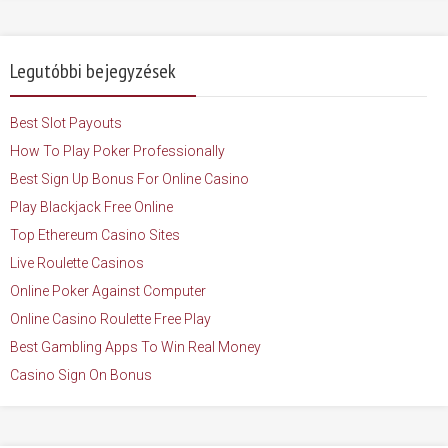
Legutóbbi bejegyzések
Best Slot Payouts
How To Play Poker Professionally
Best Sign Up Bonus For Online Casino
Play Blackjack Free Online
Top Ethereum Casino Sites
Live Roulette Casinos
Online Poker Against Computer
Online Casino Roulette Free Play
Best Gambling Apps To Win Real Money
Casino Sign On Bonus