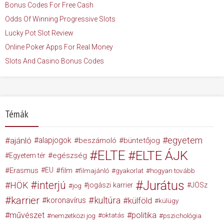
Bonus Codes For Free Cash
Odds Of Winning Progressive Slots
Lucky Pot Slot Review
Online Poker Apps For Real Money
Slots And Casino Bonus Codes
Témák
egyetem
ajánló
alapjogok
beszámoló
büntetőjog
ELTE
ELTE ÁJK
egészség
Egyetem tér
Erasmus
EU
film
filmajánló
gyakorlat
hogyan tovább
Jurátus
interjú
HÖK
jogászi karrier
JÖSz
jog
karrier
kultúra
koronavírus
külföld
külügy
művészet
politika
nemzetközi jog
oktatás
pszichológia