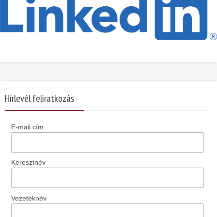
Hírlevél feliratkozás
E-mail cím
Keresztnév
Vezetéknév