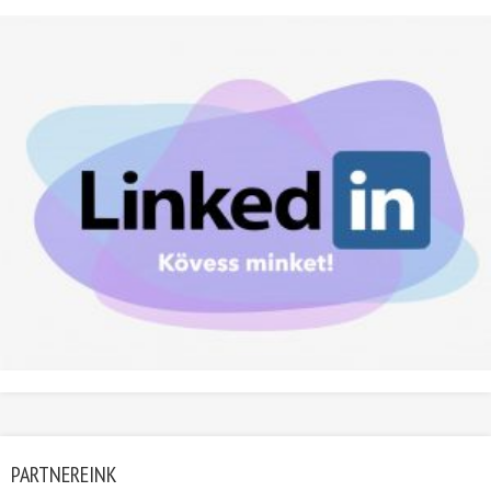
PARTNEREINK