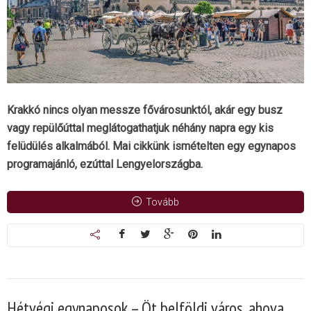
Krakkó nincs olyan messze fővárosunktól, akár egy busz
vagy repülőúttal meglátogathatjuk néhány napra egy kis
felüdülés alkalmából. Mai cikkünk ismételten egy egynapos
programajánló, ezúttal Lengyelországba.
Tovább
Hétvégi egynaposok – Öt belföldi város, ahova