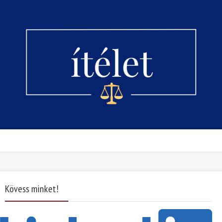
Kövess minket!