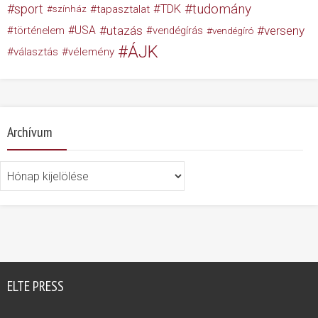
tudomány
sport
TDK
tapasztalat
színház
USA
utazás
verseny
történelem
vendégírás
vendégíró
ÁJK
választás
vélemény
Archívum
Archívum
ELTE PRESS