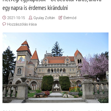
egy napra is érdemes kirándulni
2021-10-15
Gyulay Zoltán
Életmód
Hozzászólás írása