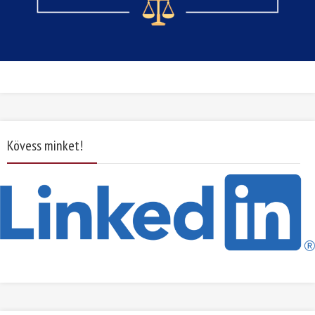
Kövess minket!