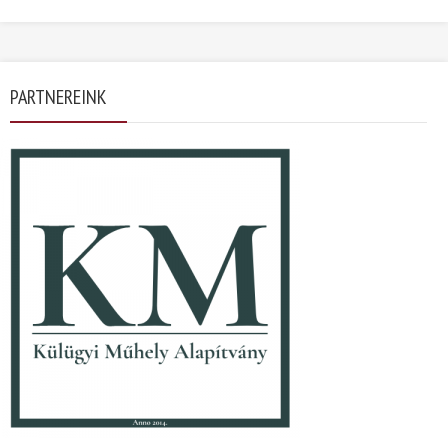
PARTNEREINK