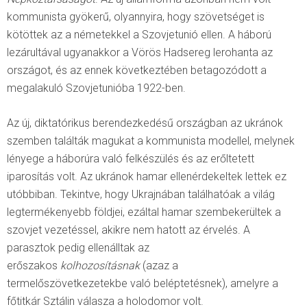
kommunista gyökerű, olyannyira, hogy szövetséget is
kötöttek az a németekkel a Szovjetunió ellen. A háború
lezárultával ugyanakkor a Vörös Hadsereg lerohanta az
országot, és az ennek következtében betagozódott a
megalakuló Szovjetunióba 1922-ben.
Az új, diktatórikus berendezkedésű országban az ukránok
szemben találták magukat a kommunista modellel, melynek
lényege a háborúra való felkészülés és az erőltetett
iparosítás volt. Az ukránok hamar ellenérdekeltek lettek ez
utóbbiban. Tekintve, hogy Ukrajnában találhatóak a világ
legtermékenyebb földjei, ezáltal hamar szembekerültek a
szovjet vezetéssel, akikre nem hatott az érvelés. A
parasztok pedig ellenálltak az
erőszakos
kolhozosításnak
(azaz a
termelőszövetkezetekbe való beléptetésnek), amelyre a
főtitkár Sztálin válasza a holodomor volt.