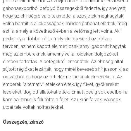
politikai ellenfeleiktől. A szovjet állam a hadiipar fejlesztését a
gabonaexportból befolyó összegekből fedezte, így ahelyett,
hogy az éhínségre való tekintettel a szovjetek meghagytak
volna bármit is a lakosságnak, minden gabonát eladtak, még
azt is, amely a következő évben a vetőmag lett volna. Aki
pedig olyan faluban élt, amely alulteljesített az ötéves
tervben, az nem kapott élelmet, csak annyi gabonát hagytak
meg az embereknek, amennyivel a földeken dolgozókat
életben tartották. A betegekről lemondtak. Az éhínség által
sújtott régiókat lezárták, hogy minél kevesebb hír jusson ki az
országból, és hogy az ott élők ne tudjanak elmenekülni. Az
emberek “alternatív” ételeken éltek, így füvet, gyökereket,
leveleket, döglött állatokat ettek. Emiatt pedig sok esetben a
kannibalizmus is felütötte a fejét. Az ukrán falvak, városok
utcái tele voltak holttestekkel.
Összegzés, zárszó