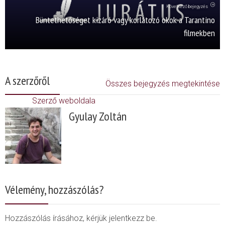
Következő bejegyzés
Büntethetőséget kizáró vagy korlátozó okok a Tarantino
filmekben
A szerzőről
Összes bejegyzés megtekintése
Szerző weboldala
Gyulay Zoltán
Vélemény, hozzászólás?
Hozzászólás írásához, kérjük jelentkezz be.