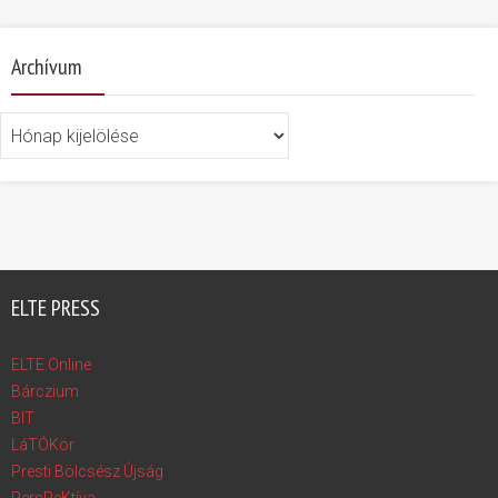
Archívum
Archívum
ELTE PRESS
ELTE Online
Bárczium
BIT
LáTÓKör
Presti Bölcsész Újság