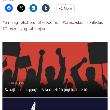
More
éhínség
háború
holodomor
orosz-ukrán konfliktus
Oroszország
Ukrajna
Előző bejegyzés
Sztrájk mint alapjog? – A tanársztrájk jogi hátteréről