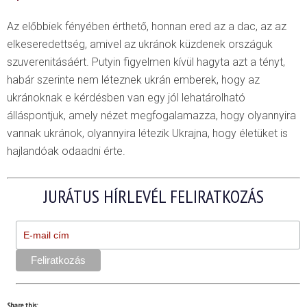
Az előbbiek fényében érthető, honnan ered az a dac, az az
elkeseredettség, amivel az ukránok küzdenek országuk
szuverenitásáért. Putyin figyelmen kívül hagyta azt a tényt,
habár szerinte nem léteznek ukrán emberek, hogy az
ukránoknak e kérdésben van egy jól lehatárolható
álláspontjuk, amely nézet megfogalamazza, hogy olyannyira
vannak ukránok, olyannyira létezik Ukrajna, hogy életüket is
hajlandóak odaadni érte.
JURÁTUS HÍRLEVÉL FELIRATKOZÁS
Share this: