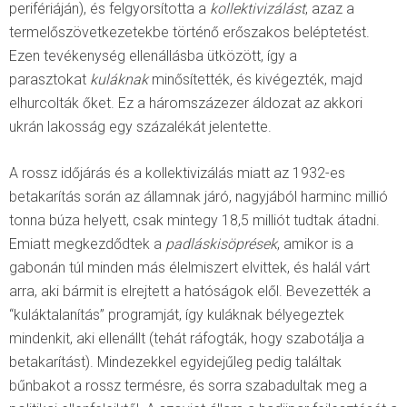
perifériáján), és felgyorsította a
kollektivizálást
, azaz a
termelőszövetkezetekbe történő erőszakos beléptetést.
Ezen tevékenység ellenállásba ütközött, így a
parasztokat
kuláknak
minősítették, és kivégezték, majd
elhurcolták őket. Ez a háromszázezer áldozat az akkori
ukrán lakosság egy százalékát jelentette.
A rossz időjárás és a kollektivizálás miatt az 1932-es
betakarítás során az államnak járó, nagyjából harminc millió
tonna búza helyett, csak mintegy 18,5 milliót tudtak átadni.
Emiatt megkezdődtek a
padláskisöprések
, amikor is a
gabonán túl minden más élelmiszert elvittek, és halál várt
arra, aki bármit is elrejtett a hatóságok elől. Bevezették a
“kuláktalanítás” programját, így kuláknak bélyegeztek
mindenkit, aki ellenállt (tehát ráfogták, hogy szabotálja a
betakarítást). Mindezekkel egyidejűleg pedig találtak
bűnbakot a rossz termésre, és sorra szabadultak meg a