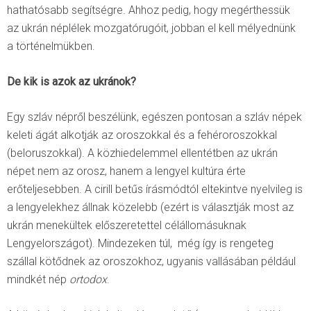
hathatósabb segítségre. Ahhoz pedig, hogy megérthessük
az ukrán néplélek mozgatórugóit, jobban el kell mélyednünk
a történelmükben.
De kik is azok az ukránok?
Egy szláv népről beszélünk, egészen pontosan a szláv népek
keleti ágát alkotják az oroszokkal és a fehéroroszokkal
(beloruszokkal). A közhiedelemmel ellentétben az ukrán
népet nem az orosz, hanem a lengyel kultúra érte
erőteljesebben. A cirill betűs írásmódtól eltekintve nyelvileg is
a lengyelekhez állnak közelebb (ezért is választják most az
ukrán menekültek előszeretettel célállomásuknak
Lengyelországot). Mindezeken túl, még így is rengeteg
szállal kötődnek az oroszokhoz, ugyanis vallásában például
mindkét nép
ortodox
.