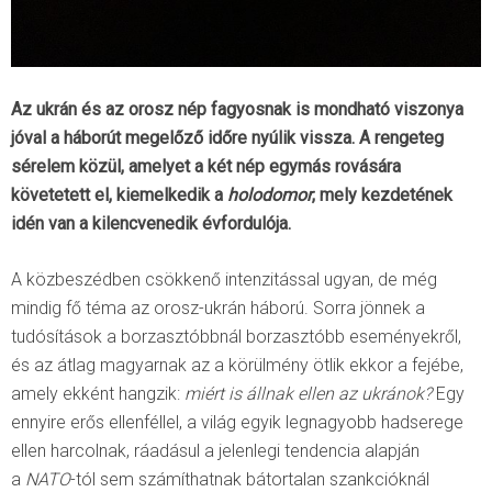
Az ukrán és az orosz nép fagyosnak is mondható viszonya
jóval a háborút megelőző időre nyúlik vissza. A rengeteg
sérelem közül, amelyet a két nép egymás rovására
követetett el, kiemelkedik a
holodomor
, mely kezdetének
idén van a kilencvenedik évfordulója.
A közbeszédben csökkenő intenzitással ugyan, de még
mindig fő téma az orosz-ukrán háború. Sorra jönnek a
tudósítások a borzasztóbbnál borzasztóbb eseményekről,
és az átlag magyarnak az a körülmény ötlik ekkor a fejébe,
amely ekként hangzik:
miért is állnak ellen az ukránok?
Egy
ennyire erős ellenféllel, a világ egyik legnagyobb hadserege
ellen harcolnak, ráadásul a jelenlegi tendencia alapján
a
NATO
-tól sem számíthatnak bátortalan szankcióknál