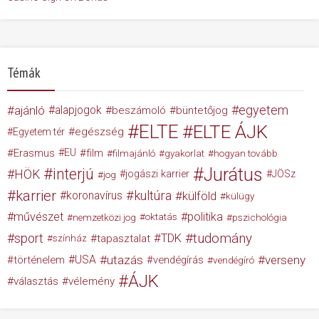
Témák
egyetem
ajánló
alapjogok
beszámoló
büntetőjog
ELTE
ELTE ÁJK
egészség
Egyetem tér
Erasmus
EU
film
filmajánló
gyakorlat
hogyan tovább
Jurátus
interjú
HÖK
jogászi karrier
JÖSz
jog
karrier
kultúra
koronavírus
külföld
külügy
művészet
politika
nemzetközi jog
oktatás
pszichológia
tudomány
sport
TDK
tapasztalat
színház
USA
utazás
verseny
történelem
vendégírás
vendégíró
ÁJK
választás
vélemény