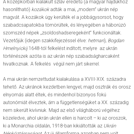
A középkorban kialakult szláv eredetű (a magyar hajdúkhoz
hasonlítható)
kozákok
adták a mai, „modern” ukrán nép
magvát. A kozákok úgy kerülték el a jobbágysorsot, hogy
szabadcsapatokba tömörültek, és lényegében a háborúzó
szomszéd népek „zsoldoshadseregeként” funkcionáltak.
Vezetőjük (idegen szakkifejezéssel élve:
hetman
),
Bogdan
Hmelnyickij
1648-tól felkelést indított, melyre az ukrán
történészek azóta is az ukrán nép szabadságharcaként
hivatkoznak. A felkelés végül nem járt sikerrel.
A mai ukrán nemzettudat kialakulása a XVIII-XIX. századra
tehető. Az ukránok kezdetben lengyel, majd osztrák és orosz
elnyomás alatt éltek, és mindenhol bizonyos fokú
autonómiát élveztek, ám a függetlenségüket a XX. századig
nem sikerült kivívniuk. Majd az első világháború végéhez
közeledve, ahol ukrán ukrán ellen is harcolt – ki az oroszok,
ki a Monarchia oldalán, 1918-ban kikiáltották az
Ukrán
Népköztársaságot
. Az új államforma azonban nem volt