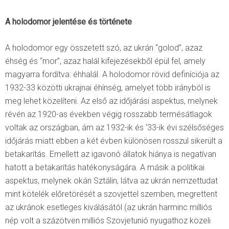
A holodomor jelentése és története
A holodomor egy összetett szó, az ukrán “golod”, azaz
éhség és “mor”, azaz halál kifejezésekből épül fel, amely
magyarra fordítva: éhhalál. A holodomor rövid definíciója az
1932-33 közötti ukrajnai éhínség, amelyet több irányból is
meg lehet közelíteni. Az első az időjárási aspektus, melynek
révén az 1920-as években végig rosszabb termésátlagok
voltak az országban, ám az 1932-ik és ‘33-ik évi szélsőséges
időjárás miatt ebben a két évben különösen rosszul sikerült a
betakarítás. Emellett az igavonó állatok hiánya is negatívan
hatott a betakarítás hatékonyságára. A másik a politikai
aspektus, melynek okán Sztálin, látva az ukrán nemzettudat
mint kötelék előretörését a szovjettel szemben, megrettent
az ukránok esetleges kiválásától (az ukrán harminc milliós
nép volt a százötven milliós Szovjetunió nyugathoz közeli