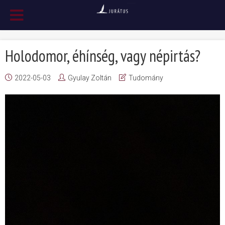
Holodomor, éhínség, vagy népirtás?
2022-05-03
Gyulay Zoltán
Tudomány