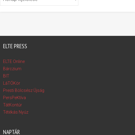
ELTE PRESS
ELTE Online
Bárczium
BIT
LáTÓKör
Presti Bölcsész Újság
PersPeKtíva
TátKontúr
Tétékás Nyúz
NAPTÁR