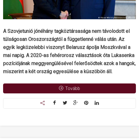
A Szovjetunió jónéhány tagköztársasága nem távolodott el
túlságosan Oroszországtól a függetlenné válás után. Az
egyik legközelebbi viszonyt Belarusz ápolja Moszkvával a
mai napig. A 2020-as fehérorosz választások óta Lukasenka
pozíciójának meggyengülésével felerősödtek azok a hangok,
miszerint a két ország egyesülése a küszöbön áll.
Tovább