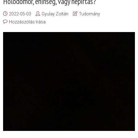
Holodomor, éhínség, vagy népirtás?
2022-05-03
Gyulay Zoltán
Tudomány
Hozzászólás írása