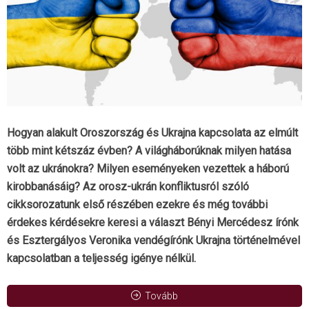
Hogyan alakult Oroszország és Ukrajna kapcsolata az elmúlt
több mint kétszáz évben? A világháborúknak milyen hatása
volt az ukránokra? Milyen eseményeken vezettek a háború
kirobbanásáig? Az orosz-ukrán konfliktusról szóló
cikksorozatunk első részében ezekre és még további
érdekes kérdésekre keresi a választ Bényi Mercédesz írónk
és Esztergályos Veronika vendégírónk Ukrajna történelmével
kapcsolatban a teljesség igénye nélkül.
Tovább