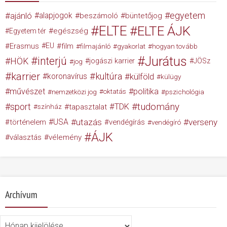
egyetem
ajánló
alapjogok
beszámoló
büntetőjog
ELTE
ELTE ÁJK
egészség
Egyetem tér
Erasmus
EU
film
filmajánló
gyakorlat
hogyan tovább
Jurátus
interjú
HÖK
jogászi karrier
JÖSz
jog
karrier
kultúra
koronavírus
külföld
külügy
művészet
politika
nemzetközi jog
oktatás
pszichológia
tudomány
sport
TDK
tapasztalat
színház
USA
utazás
verseny
történelem
vendégírás
vendégíró
ÁJK
választás
vélemény
Archívum
Archívum