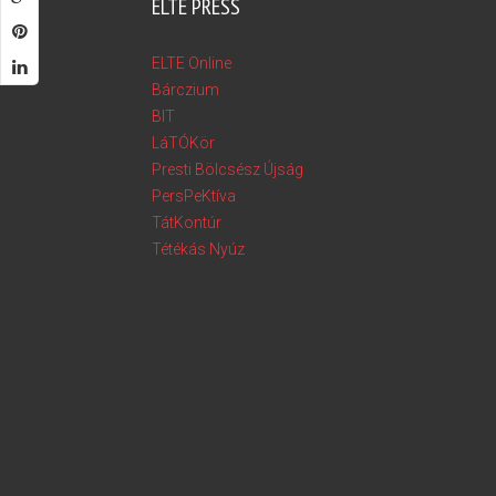
ELTE PRESS
ELTE Online
Bárczium
BIT
LáTÓKör
Presti Bölcsész Újság
PersPeKtíva
TátKontúr
Tétékás Nyúz