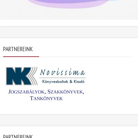
PARTNEREINK
PARTNEREINK