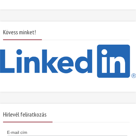
Kövess minket!
Hírlevél feliratkozás
E-mail cím