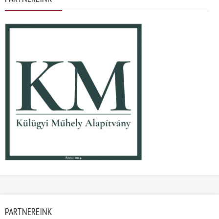
PARTNEREINK