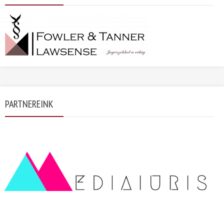
PARTNEREINK