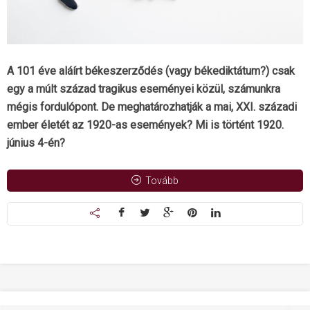
A 101 éve aláírt békeszerződés (vagy békediktátum?) csak
egy a múlt század tragikus eseményei közül, számunkra
mégis fordulópont. De meghatározhatják a mai, XXI. századi
ember életét az 1920-as események? Mi is történt 1920.
június 4-én?
Tovább