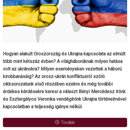
Hogyan alakult Oroszország és Ukrajna kapcsolata az elmúlt
több mint kétszáz évben? A világháborúknak milyen hatása
volt az ukránokra? Milyen eseményeken vezettek a háború
kirobbanásáig? Az orosz-ukrán konfliktusról szóló
cikksorozatunk első részében ezekre és még további
érdekes kérdésekre keresi a választ Bényi Mercédesz írónk
és Esztergályos Veronika vendégírónk Ukrajna történelmével
kapcsolatban a teljesség igénye nélkül.
Tovább