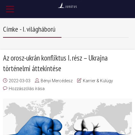
Címke - I. világháború
Az orosz-ukrán konfliktus I. rész – Ukrajna
történelmi áttekintése
2022-03-03
Bényi Mercédesz
Karrier & Külügy
Hozzászólás írása