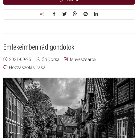
Emlékeimben rád gondolok
2021-09-25
Őri Dorka
Művészsarok
Hozzászólás írása