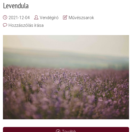
Levendula
2021-12-04
Vendégíró
Művészsarok
Hozzászólás írása
Tovább