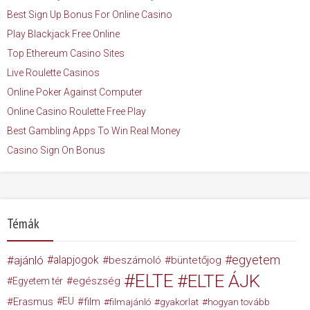
Best Sign Up Bonus For Online Casino
Play Blackjack Free Online
Top Ethereum Casino Sites
Live Roulette Casinos
Online Poker Against Computer
Online Casino Roulette Free Play
Best Gambling Apps To Win Real Money
Casino Sign On Bonus
Témák
egyetem
ajánló
alapjogok
beszámoló
büntetőjog
ELTE
ELTE ÁJK
egészség
Egyetem tér
Erasmus
EU
film
filmajánló
gyakorlat
hogyan tovább