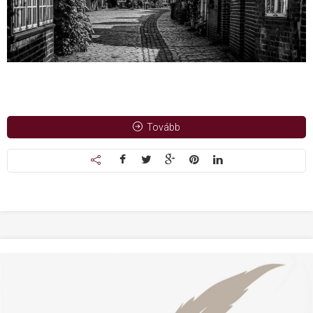
Tovább