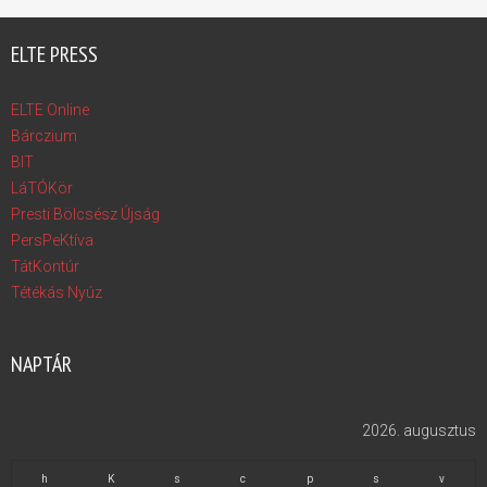
ELTE PRESS
ELTE Online
Bárczium
BIT
LáTÓKör
Presti Bölcsész Újság
PersPeKtíva
TátKontúr
Tétékás Nyúz
NAPTÁR
2026. augusztus
h
K
s
c
p
s
v