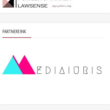
PARTNEREINK