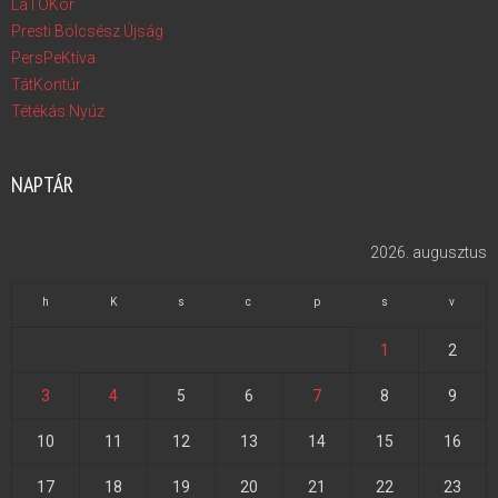
LáTÓKör
Presti Bölcsész Újság
PersPeKtíva
TátKontúr
Tétékás Nyúz
NAPTÁR
2026. augusztus
h
K
s
c
p
s
v
1
2
3
4
5
6
7
8
9
10
11
12
13
14
15
16
17
18
19
20
21
22
23