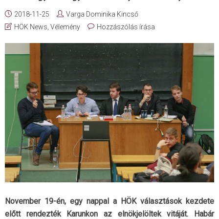
2018-11-25
Varga Dominika Kincső
HÖK News
,
Vélemény
Hozzászólás írása
November 19-én, egy nappal a HÖK választások kezdete
előtt rendezték Karunkon az elnökjelöltek vitáját. Habár