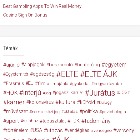
Best Gambling Apps To Win Real Money
Casino Sign On Bonus
Témák
egyetem
ajánló
alapjogok
beszámoló
büntetőjog
ELTE
ELTE ÁJK
egészség
Egyetem tér
Erasmus
EU
film
filmajánló
gyakorlat
hogyan tovább
Jurátus
interjú
HÖK
jogászi karrier
JÖSz
jog
karrier
kultúra
koronavírus
külföld
külügy
művészet
politika
nemzetközi jog
oktatás
pszichológia
tudomány
sport
TDK
tapasztalat
színház
USA
utazás
verseny
történelem
vendégírás
vendégíró
ÁJK
választás
vélemény