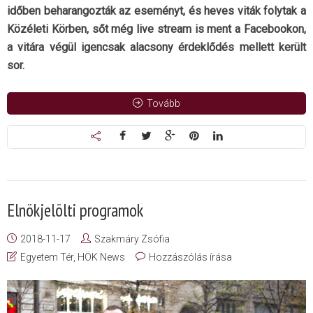
időben beharangozták az eseményt, és heves viták folytak a
Közéleti Körben, sőt még live stream is ment a Facebookon,
a vitára végül igencsak alacsony érdeklődés mellett került
sor.
Tovább
Elnökjelölti programok
2018-11-17
Szakmáry Zsófia
Egyetem Tér
,
HÖK News
Hozzászólás írása