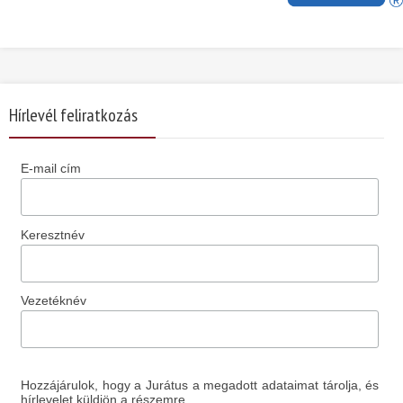
Hírlevél feliratkozás
E-mail cím
Keresztnév
Vezetéknév
Hozzájárulok, hogy a Jurátus a megadott adataimat tárolja, és
hírlevelet küldjön a részemre.