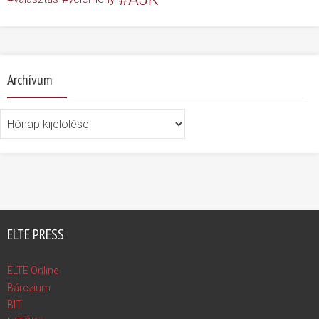
Archívum
Archívum
ELTE PRESS
ELTE Online
Bárczium
BIT