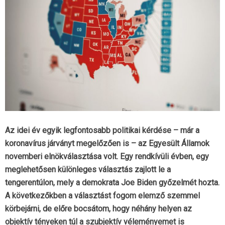
Az idei év egyik legfontosabb politikai kérdése – már a
koronavírus járványt megelőzően is – az Egyesült Államok
novemberi elnökválasztása volt. Egy rendkívüli évben, egy
meglehetősen különleges választás zajlott le a
tengerentúlon, mely a demokrata Joe Biden győzelmét hozta.
A következőkben a választást fogom elemző szemmel
körbejárni, de előre bocsátom, hogy néhány helyen az
objektív tényeken túl a szubjektív véleményemet is