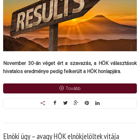
November 30-án véget ért a szavazás, a HÖK választások
hivatalos eredménye pedig felkerült a HÖK honlapjára.
Tovább
Elnöki ügy – avagy HÖK elnökjelöltek vitája