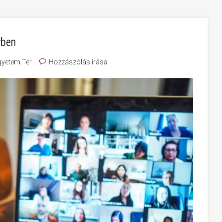
rben
gyetem Tér
Hozzászólás írása